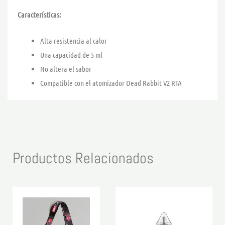
Características:
Alta resistencia al calor
Una capacidad de 5 ml
No altera el sabor
Compatible con el atomizador Dead Rabbit V2 RTA
Productos Relacionados
Rango
Este
de
product
precios:
desde
tiene
10,50 €