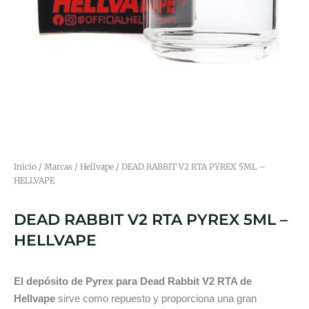
Inicio
/
Marcas
/
Hellvape
/ DEAD RABBIT V2 RTA PYREX 5ML –
HELLVAPE
DEAD RABBIT V2 RTA PYREX 5ML –
HELLVAPE
El depósito de Pyrex para Dead Rabbit V2 RTA de
Hellvape
sirve como repuesto y proporciona una gran