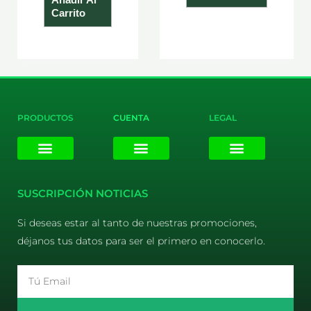
Carrito
PRODUCTOS
CUENTA
LEGAL
E-liquids
Pods Desechables
Mi cuenta
Aviso Legal
Política de Privacidad
Política de Cookies
Terminos y Condiciones
SUSCRIPCIÓN NOTICIAS
Si deseas estar al tanto de nuestras promociones,
déjanos tus datos para ser el primero en conocerlo.
Email