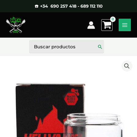
Ir
☎️ +34 690 257 418 - 689 112 110
al
contenido
Buscar
por: