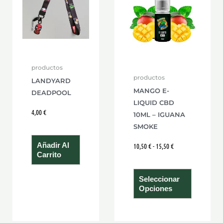
hasta
múltiple
15,50 €
variante
Las
opcione
se
productos
pueden
productos
LANDYARD
elegir
MANGO E-
DEADPOOL
en
LIQUID CBD
4,00
€
10ML – IGUANA
la
SMOKE
página
de
Añadir Al
10,50
€
-
15,50
€
Carrito
product
Seleccionar
Opciones