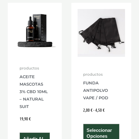
Rango
Este
de
product
precios:
desde
tiene
2,00 €
hasta
múltiple
4,50 €
variante
Las
opcione
se
productos
pueden
productos
ACEITE
elegir
FUNDA
MASCOTAS
en
ANTIPOLVO
3% CBD 10ML
VAPE / POD
la
– NATURAL
SUIT
página
2,00
€
-
4,50
€
de
19,90
€
product
Seleccionar
Opciones
Añadir Al