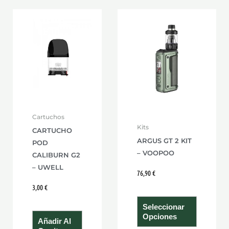
Este
product
tiene
múltiple
variante
Las
opcione
se
Cartuchos
pueden
Kits
CARTUCHO
elegir
ARGUS GT 2 KIT
POD
en
– VOOPOO
CALIBURN G2
la
– UWELL
76,90
€
página
3,00
€
de
Seleccionar
product
Opciones
Añadir Al