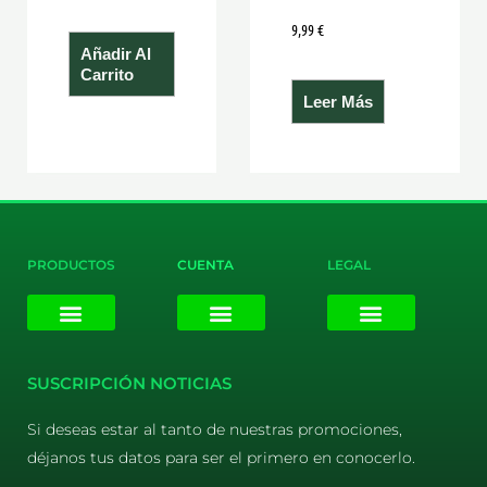
9,99
€
Añadir Al
Carrito
Leer Más
PRODUCTOS
CUENTA
LEGAL
E-liquids
Pods Desechables
Mi cuenta
Aviso Legal
Política de Privacidad
Política de Cookies
Terminos y Condiciones
SUSCRIPCIÓN NOTICIAS
Si deseas estar al tanto de nuestras promociones,
déjanos tus datos para ser el primero en conocerlo.