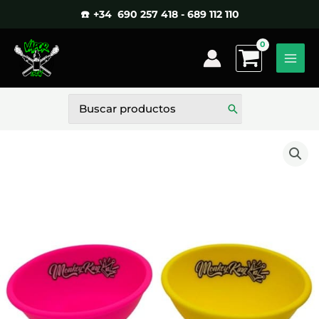
Ir
☎️ +34 690 257 418 - 689 112 110
al
contenido
Buscar
por: