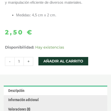
y manipulación eficiente de diversos materiales.
Medidas: 4,5 cm x 2 cm.
2,50
€
CUENCO
Disponibilidad:
Hay existencias
PARA
MEZCLAS
-
+
AÑADIR AL CARRITO
DE
SILICONA
cantidad
Descripción
Información adicional
Valoraciones (0)