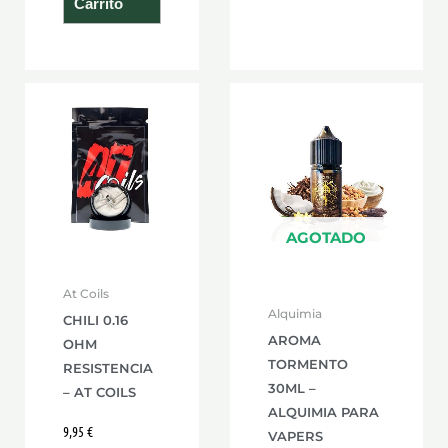
Carrito
AGOTADO
At Coils
Alquimia
CHILI 0.16
AROMA
OHM
TORMENTO
RESISTENCIA
30ML –
– AT COILS
ALQUIMIA PARA
9,95
€
VAPERS