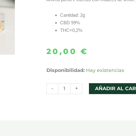
Cantidad: 2g
CBD 99%
THC<0,2%
20,00
€
CRUMBLE
Disponibilidad:
Hay existencias
2g
99%
-
+
AÑADIR AL CAR
CBD
-
CALMA
cantidad