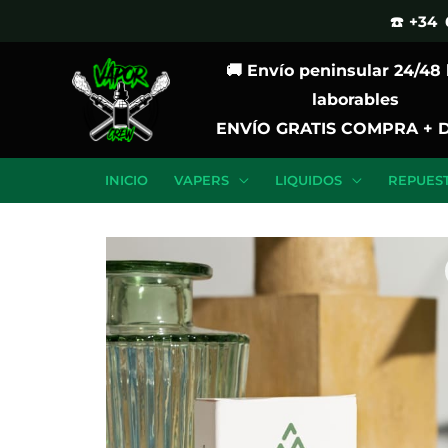
Ir
☎️ +34 
al
🚚 Envío peninsular 24/48
contenido
laborables
ENVÍO GRATIS COMPRA + 
INICIO
VAPERS
LIQUIDOS
REPUES