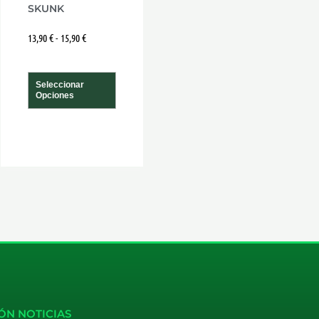
SKUNK
a
página
13,90
€
-
15,90
€
de
cto
producto
Seleccionar
Opciones
ÓN NOTICIAS