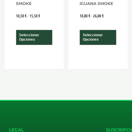
SMOKE
IGUANA SMOKE
página
págin
10,50
€
-
15,50
€
18,00
€
-
26,00
€
de
de
producto
produ
Seleccionar
Seleccionar
Opciones
Opciones
LEGAL
SUSCRIPCI