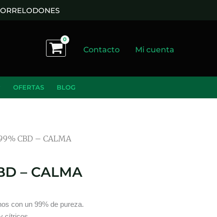
 TORRELODONES
Contacto
Mi cuenta
OFERTAS
BLOG
 99% CBD – CALMA
BD – CALMA
nos con un 99% de pureza.
 cítricos.