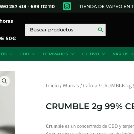
690 257 418 - 689 112 110
TIENDA DE VAPEO EN
 horas
Buscar
por:
DE 50€
TOS
CBD
DERIVADOS
CULTIVO
VARIOS
Inicio
/
Marcas
/
Calma
/ CRUMBLE 2g
CRUMBLE 2g 99% C
Crumble
es un concentrado de CBD y terpe
Aroma pleno e intenso con matices de limón y