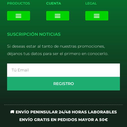
PRODUCTOS
CUENTA
LEGAL
E-liquids
Pods Desechables
Mi cuenta
Aviso Legal
Política de Privacidad
Política de Cookies
Terminos y Condiciones
SUSCRIPCIÓN NOTICIAS
Si deseas estar al tanto de nuestras promociones,
déjanos tus datos para ser el primero en conocerlo.
Email
REGISTRO
🚚 ENVÍO PENINSULAR 24/48 HORAS LABORABLES
ENVÍO GRATIS EN PEDIDOS MAYOR A 50€