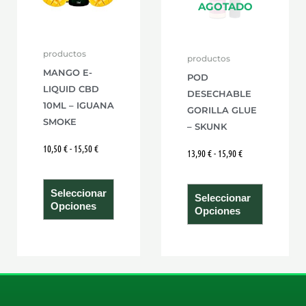
Las
Las
AGOTADO
opciones
opcione
se
se
productos
productos
pueden
pueden
MANGO E-
POD
elegir
elegir
LIQUID CBD
DESECHABLE
en
en
10ML – IGUANA
GORILLA GLUE
la
la
SMOKE
– SKUNK
página
página
10,50
€
-
15,50
€
13,90
€
-
15,90
€
de
de
producto
product
Seleccionar
Seleccionar
Opciones
Opciones