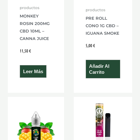
productos
productos
MONKEY
PRE ROLL
ROSIN 200MG
CONO 1G CBD –
CBD 10ML –
IGUANA SMOKE
CANNA JUICE
5,00
€
11,50
€
Añadir Al
Leer Más
Carrito
Rango
Rango
Este
Este
de
de
producto
product
precios:
precios:
desde
desde
tiene
tiene
10,50 €
13,90 €
hasta
hasta
múltiples
múltiple
15,50 €
15,90 €
variantes.
variante