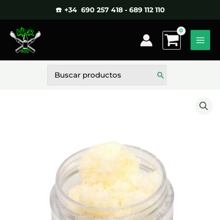
Ir
☎️ +34 690 257 418 - 689 112 110
al
contenido
Buscar
por: