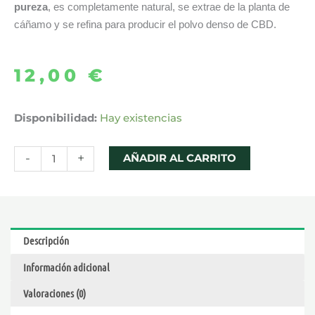
pureza
, es completamente natural, se extrae de la planta de
cáñamo y se refina para producir el polvo denso de CBD.
12,00
€
TERPSOLATOR
Disponibilidad:
Hay existencias
2g
-
-
+
AÑADIR AL CARRITO
CRISTALES
CBD
NATURAL
SUIT
Descripción
cantidad
Información adicional
Valoraciones (0)