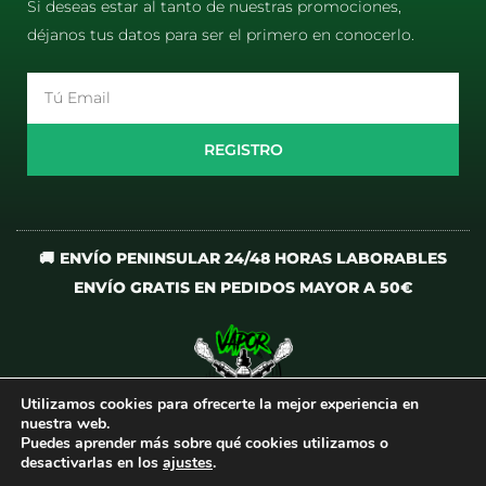
Si deseas estar al tanto de nuestras promociones,
déjanos tus datos para ser el primero en conocerlo.
Email
REGISTRO
🚚 ENVÍO PENINSULAR 24/48 HORAS LABORABLES
ENVÍO GRATIS EN PEDIDOS MAYOR A 50€
Utilizamos cookies para ofrecerte la mejor experiencia en
I
T
nuestra web.
n
i
Puedes aprender más sobre qué cookies utilizamos o
desactivarlas en los
ajustes
.
s
k