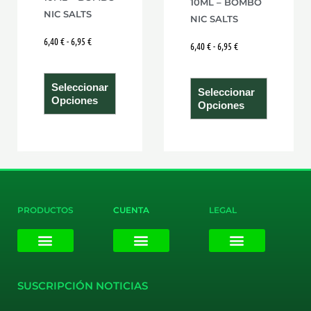
10ML – BOMBO
en
en
NIC SALTS
NIC SALTS
la
la
6,40
€
-
6,95
€
página
página
6,40
€
-
6,95
€
de
de
producto
product
Seleccionar
Seleccionar
Opciones
Opciones
PRODUCTOS
CUENTA
LEGAL
E-liquids
Pods Desechables
Mi cuenta
Aviso Legal
Política de Privacidad
Política de Cookies
Terminos y Condiciones
SUSCRIPCIÓN NOTICIAS