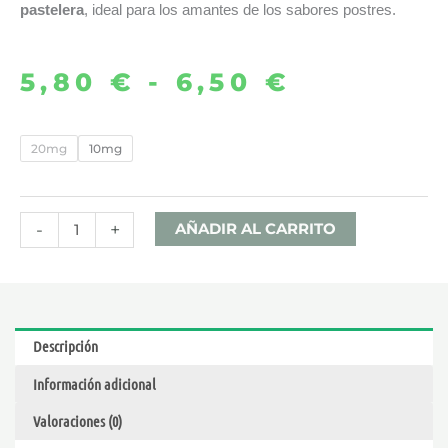
pastelera
, ideal para los amantes de los sabores postres.
5,80
€
-
6,50
€
Rango
de
CREAM
20mg
10mg
DONUT
precios:
10ML
desde
–
-
+
AÑADIR AL CARRITO
DRIFTER
5,80 €
DESSERTS
SALTS
hasta
cantidad
Descripción
6,50 €
Información adicional
Valoraciones (0)