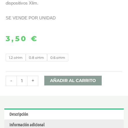
dispositivos Xlim.
SE VENDE POR UNIDAD
3,50
€
CARTUCHO
1.2 oHm
0.8 oHm
0.6 oHm
XLIM
EZ
2ML
-
+
AÑADIR AL CARRITO
–
OXVA
cantidad
Descripción
Información adicional