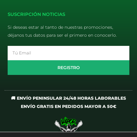
E-liquids
Pods Desechables
Mi cuenta
Aviso Legal
Política de Privacidad
Política de Cookies
Terminos y Condiciones
SUSCRIPCIÓN NOTICIAS
Si deseas estar al tanto de nuestras promociones,
déjanos tus datos para ser el primero en conocerlo.
Email
REGISTRO
🚚 ENVÍO PENINSULAR 24/48 HORAS LABORABLES
ENVÍO GRATIS EN PEDIDOS MAYOR A 50€