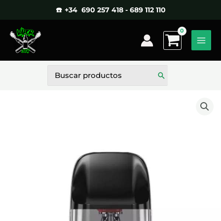
Ir
☎️ +34 690 257 418 - 689 112 110
al
contenido
Buscar
por: