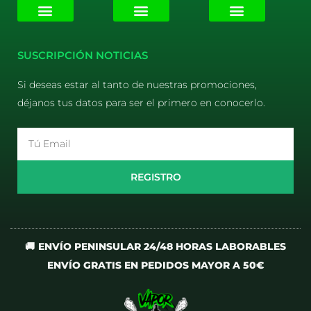
E-liquids
Pods Desechables
Mi cuenta
Aviso Legal
Política de Privacidad
Política de Cookies
Terminos y Condiciones
SUSCRIPCIÓN NOTICIAS
Si deseas estar al tanto de nuestras promociones,
déjanos tus datos para ser el primero en conocerlo.
Email
REGISTRO
🚚 ENVÍO PENINSULAR 24/48 HORAS LABORABLES
ENVÍO GRATIS EN PEDIDOS MAYOR A 50€