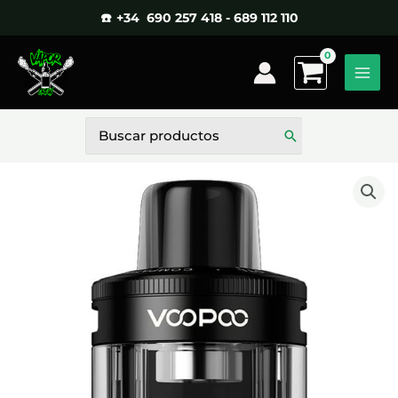
Ir
☎️ +34 690 257 418 - 689 112 110
al
contenido
Buscar
por: