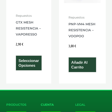
opciones
se
Repuestos
Repuestos
pueden
GTX MESH
PNP-VM4 MESH
elegir
RESISTENCIA –
RESISTENCIA –
en
VAPORESSO
VOOPOO
la
2,90
€
página
3,00
€
de
producto
Seleccionar
Añadir Al
Opciones
Carrito
PRODUCTOS
CUENTA
LEGAL