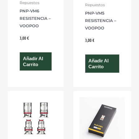
Repuestos
Repuestos
PNP-VM6
PNP-VM5
RESISTENCIA –
RESISTENCIA –
VOOPOO
VOOPOO
3,00
€
3,00
€
Añadir Al
Añadir Al
Carrito
Carrito
Este
producto
tiene
múltiples
variantes.
Las