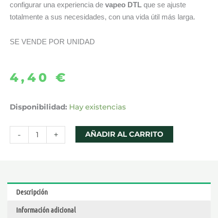
configurar una experiencia de
vapeo DTL
que se ajuste
totalmente a sus necesidades, con una vida útil más larga.
SE VENDE POR UNIDAD
4,40
€
CARTUCHO
Disponibilidad:
Hay existencias
POD
PNP
-
+
AÑADIR AL CARRITO
X
DTL
5ML
–
Descripción
VOOPOO
Información adicional
cantidad