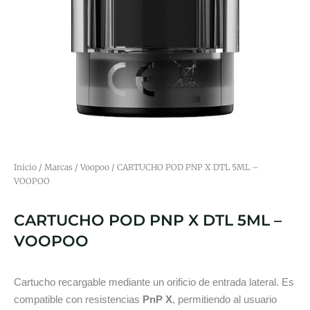
Inicio
/
Marcas
/
Voopoo
/ CARTUCHO POD PNP X DTL 5ML –
VOOPOO
CARTUCHO POD PNP X DTL 5ML –
VOOPOO
Cartucho recargable mediante un orificio de entrada lateral. Es
compatible con resistencias
PnP X
, permitiendo al usuario