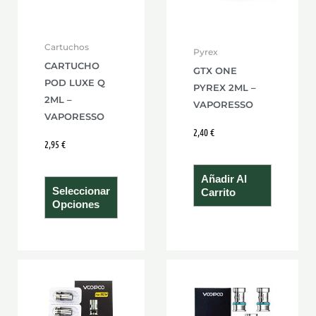
opciones
se
Cartuchos
Pyrex
pueden
CARTUCHO
GTX ONE
elegir
POD LUXE Q
PYREX 2ML –
en
2ML –
VAPORESSO
la
VAPORESSO
página
2,40
€
2,95
€
de
producto
Añadir Al
Seleccionar
Carrito
Opciones