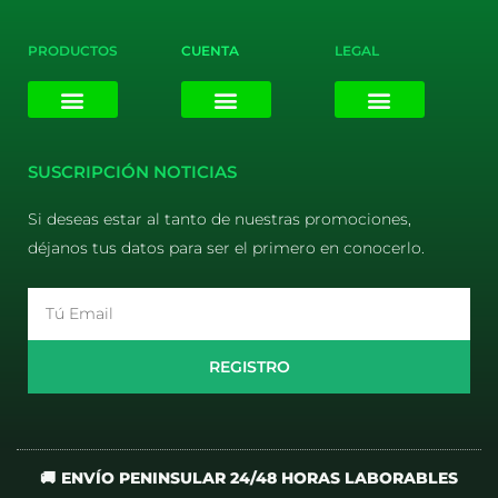
PRODUCTOS
CUENTA
LEGAL
E-liquids
Pods Desechables
Mi cuenta
Aviso Legal
Política de Privacidad
Política de Cookies
Terminos y Condiciones
SUSCRIPCIÓN NOTICIAS
Si deseas estar al tanto de nuestras promociones,
déjanos tus datos para ser el primero en conocerlo.
Email
REGISTRO
🚚 ENVÍO PENINSULAR 24/48 HORAS LABORABLES