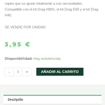
vapeo que se ajuste totalmente a sus necesidades.
Compatible con el kit Drag H80S, el kit Drag E60 y el kit Drag
H40.
SE VENDE POR UNIDAD
3,95
€
CARTUCHO
Disponibilidad:
Hay existencias
POD
PNP
-
+
AÑADIR AL CARRITO
2
5ML
–
VOOPOO
Descripción
cantidad