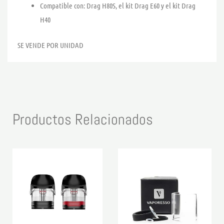
Compatible con: Drag H80S, el kit Drag E60 y el kit Drag
H40
SE VENDE POR UNIDAD
Productos Relacionados
Este
producto
tiene
múltiples
variantes.
Las