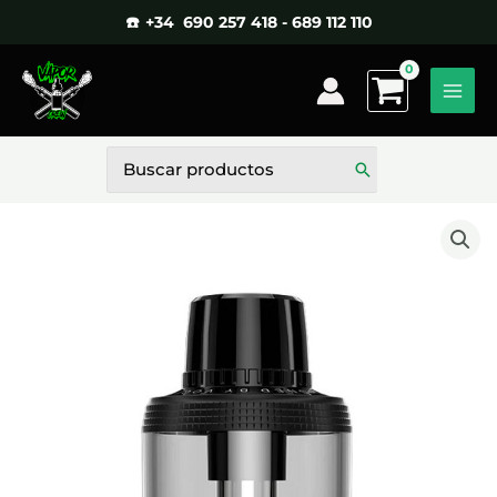
Ir
☎️ +34 690 257 418 - 689 112 110
al
contenido
Buscar
por: