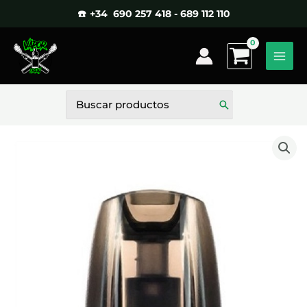
Ir
☎️ +34 690 257 418 - 689 112 110
al
contenido
Buscar
por: