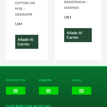
RESISTENCIA –
COTTON (20
VOOPOO
PCS) –
GEEKVAPE
3,00
€
5,50
€
Añadir Al
Carrito
Añadir Al
Carrito
PRODUCTOS
CUENTA
LEGAL
E-liquids
Pods Desechables
Mi cuenta
Aviso Legal
Política de Privacidad
Política de Cookies
Terminos y Condiciones
SUSCRIPCIÓN NOTICIAS