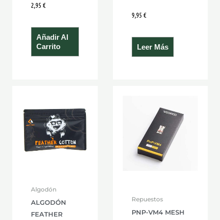
2,95
€
9,95
€
Añadir Al
Carrito
Leer Más
Algodón
Repuestos
ALGODÓN
PNP-VM4 MESH
FEATHER