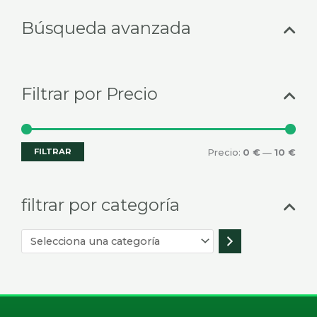
Selecciona
Prec
Prec
Búsqueda avanzada
una
mín
máx
categoría
Filtrar por Precio
FILTRAR
Precio:
0 €
—
10 €
filtrar por categoría