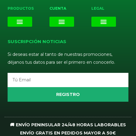
PRODUCTOS
CUENTA
LEGAL
E-liquids
Pods Desechables
Mi cuenta
Aviso Legal
Política de Privacidad
Política de Cookies
Terminos y Condiciones
SUSCRIPCIÓN NOTICIAS
Si deseas estar al tanto de nuestras promociones,
déjanos tus datos para ser el primero en conocerlo.
Email
REGISTRO
🚚 ENVÍO PENINSULAR 24/48 HORAS LABORABLES
ENVÍO GRATIS EN PEDIDOS MAYOR A 50€