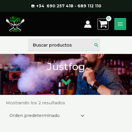
Ir
☎️ +34 690 257 418 - 689 112 110
al
contenido
Buscar
por:
Justfog
Mostrando los 2 resultados