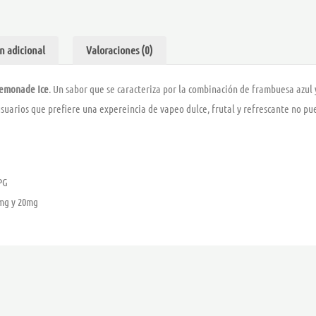
BAR
6
SALTS
cantidad
n adicional
Valoraciones (0)
Lemonade Ice
. Un sabor que se caracteriza por la combinación de frambuesa azul
suarios que prefiere una expereincia de vapeo dulce, frutal y refrescante no pu
PG
0mg y 20mg