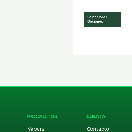
de
prod
Seleccionar
Opciones
PRODUCTOS
CUENTA
Vapers
Contacto