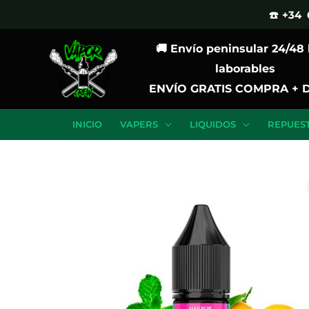
Ir
☎️ +34 
al
🚚 Envío peninsular 24/48
contenido
laborables
ENVÍO GRATIS COMPRA + 
INICIO
VAPERS
LIQUIDOS
REPUES