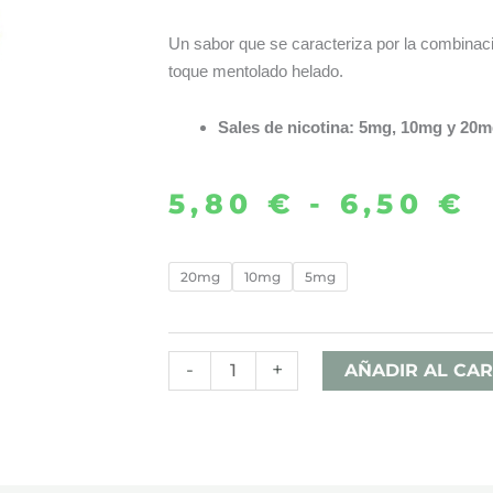
Un sabor que se caracteriza por la combinac
toque mentolado helado.
Sales de nicotina: 5mg, 10mg y 20
5,80
€
-
6,50
€
R
d
BLUE
20mg
10mg
5mg
RAZZ
p
LEMONADE
d
ICE
-
+
AÑADIR AL CAR
10ML
5
–
h
DRIFTER