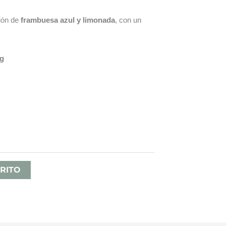
ión de
frambuesa azul y limonada
, con un
mg
ango
e
recios:
esde
RITO
,80 €
asta