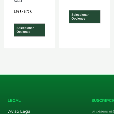
SALT
de
de
5,95
€
-
6,70
€
ucto
producto
produ
Seleccionar
Opciones
Seleccionar
Opciones
LEGAL
SUSCRIPCI
Aviso Legal
Si deseas es