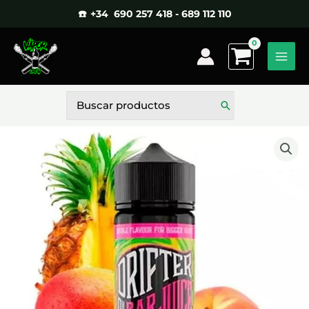
Ir
☎️ +34 690 257 418 - 689 112 110
al
contenido
Buscar
por: