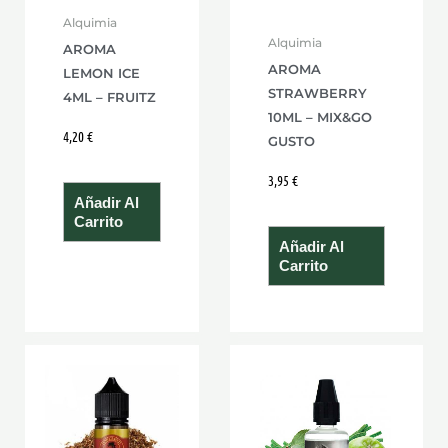
Alquimia
Alquimia
AROMA
AROMA
LEMON ICE
STRAWBERRY
4ML – FRUITZ
10ML – MIX&GO
4,20
€
GUSTO
3,95
€
Añadir Al
Carrito
Añadir Al
Carrito