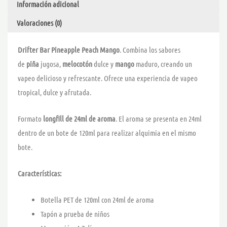
Información adicional
cantidad
Valoraciones (0)
Drifter Bar Pineapple Peach Mango
. Combina los sabores
de
piña
jugosa,
melocotón
dulce y
mango
maduro, creando un
vapeo delicioso y refrescante. Ofrece una experiencia de vapeo
tropical, dulce y afrutada.
Formato
longfill de 24ml de aroma
. El aroma se presenta en 24ml
dentro de un bote de 120ml para realizar alquimia en el mismo
bote.
Características:
Botella PET de 120ml con 24ml de aroma
Tapón a prueba de niños