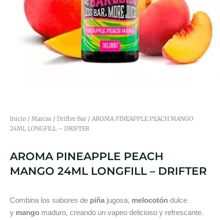
Inicio
/
Marcas
/
Drifter Bar
/ AROMA PINEAPPLE PEACH MANGO
24ML LONGFILL – DRIFTER
AROMA PINEAPPLE PEACH
MANGO 24ML LONGFILL – DRIFTER
Combina los sabores de
piña
jugosa,
melocotón
dulce
y
mango
maduro, creando un vapeo delicioso y refrescante.