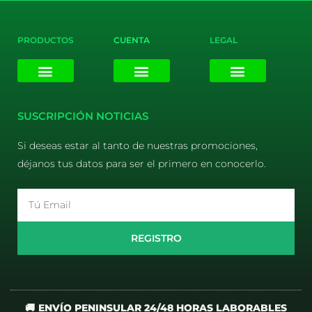
PRODUCTOS
CUENTA
LEGAL
E-liquids
Pods Desechables
Mi cuenta
Aviso Legal
Política de Privacidad
Política de Cookies
Terminos y Condiciones
SUSCRIPCIÓN NOTICIAS
Si deseas estar al tanto de nuestras promociones,
déjanos tus datos para ser el primero en conocerlo.
Email
REGISTRO
🚚 ENVÍO PENINSULAR 24/48 HORAS LABORABLES