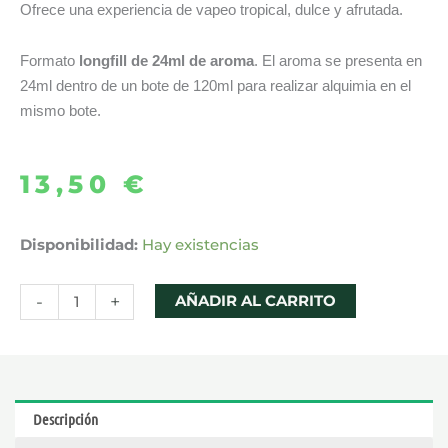
Ofrece una experiencia de vapeo tropical, dulce y afrutada.
Formato
longfill de 24ml de aroma
. El aroma se presenta en
24ml dentro de un bote de 120ml para realizar alquimia en el
mismo bote.
13,50
€
AROMA
Disponibilidad:
Hay existencias
PINEAPPLE
PEACH
-
+
AÑADIR AL CARRITO
MANGO
24ML
LONGFILL
-
Descripción
DRIFTER