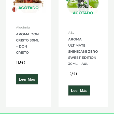
AGOTADO
AGOTADO
Alquimia
A&L
AROMA DON
AROMA
CRISTO 30ML
ULTIMATE
– DON
SHINIGAMI ZERO
CRISTO
SWEET EDITION
11,50
€
30ML – A&L
10,50
€
Leer Más
Leer Más