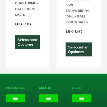
elegir
elegir
GUAVA 10ML –
KIWI
en
en
BALI FRUITS
STRAWBERRY
la
la
SALTS
10ML – BALI
página
página
FRUITS SALTS
6,80
€
-
7,40
€
de
de
6,80
€
-
7,40
€
producto
product
Seleccionar
Opciones
Seleccionar
Opciones
PRODUCTOS
CUENTA
LEGAL
E-liquids
Pods Desechables
Mi cuenta
Aviso Legal
Política de Privacidad
Política de Cookies
Terminos y Condiciones