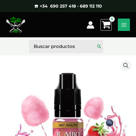
Ir
☎️ +34 690 257 418 - 689 112 110
al
contenido
Buscar
por: