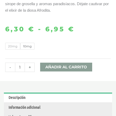
sirope de grosella y aromas paradisíacos. Déjate cautivar por
el elixir de la diosa Afrodita.
6,30
€
-
6,95
€
Rango
de
AFRODITA
20mg
10mg
10ML
precios:
–
desde
BOMBO
-
+
AÑADIR AL CARRITO
NIC
6,30 €
SALTS
cantidad
hasta
Descripción
6,95 €
Información adicional