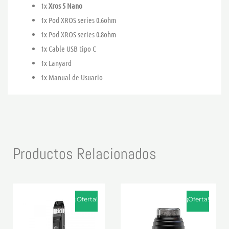
1x
Xros 5 Nano
1x Pod XROS series 0.6ohm
1x Pod XROS series 0.8ohm
1x Cable USB tipo C
1x Lanyard
1x Manual de Usuario
Productos Relacionados
El
El
El
El
Este
Este
precio
precio
precio
precio
¡Oferta!
¡Oferta!
producto
product
original
actual
original
actual
era:
es:
era:
es:
tiene
tiene
28,90 €.
26,90 €.
28,90 €.
24,90 €.