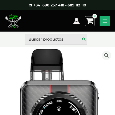
Ir
☎️ +34 690 257 418 - 689 112 110
al
contenido
Buscar
por: