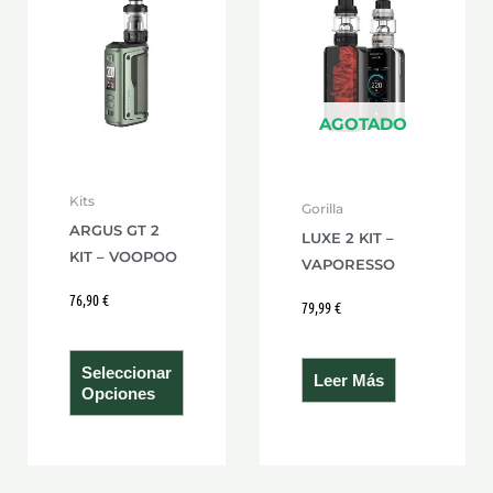
producto
tiene
múltiples
variantes.
Las
AGOTADO
opciones
se
Kits
Gorilla
pueden
ARGUS GT 2
LUXE 2 KIT –
elegir
KIT – VOOPOO
VAPORESSO
en
76,90
€
la
79,99
€
página
de
Seleccionar
Leer Más
producto
Opciones