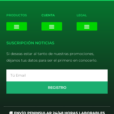
PRODUCTOS
CUENTA
LEGAL
E-liquids
Pods Desechables
Mi cuenta
Aviso Legal
Política de Privacidad
Política de Cookies
Terminos y Condiciones
SUSCRIPCIÓN NOTICIAS
Si deseas estar al tanto de nuestras promociones,
déjanos tus datos para ser el primero en conocerlo.
Email
REGISTRO
🚚 ENVÍO PENINSULAR 24/48 HORAS LABORABLES