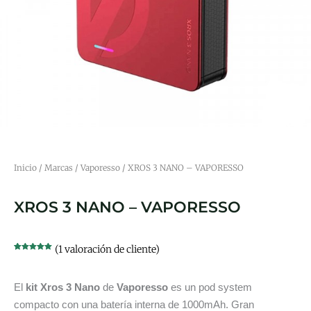
Inicio
/
Marcas
/
Vaporesso
/ XROS 3 NANO – VAPORESSO
XROS 3 NANO – VAPORESSO
(
1
valoración de cliente)
Valorado con
1
5.00
de 5 en
base a
valoración de
un cliente
El
kit Xros 3 Nano
de
Vaporesso
es un pod system
compacto con una batería interna de 1000mAh. Gran