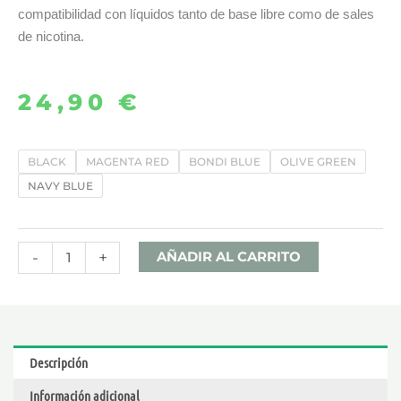
compatibilidad con líquidos tanto de base libre como de sales
de nicotina.
24,90
€
XROS
BLACK
MAGENTA RED
BONDI BLUE
OLIVE GREEN
3
NAVY BLUE
NANO
–
VAPORESSO
-
+
AÑADIR AL CARRITO
cantidad
Descripción
Información adicional