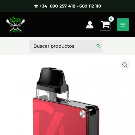
Ir
☎️ +34 690 257 418 - 689 112 110
al
contenido
Buscar
por: