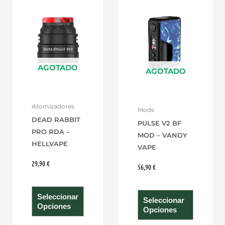
Este
Este
producto
product
tiene
tiene
múltiples
múltiple
variantes.
variante
AGOTADO
Las
Las
AGOTADO
opciones
opcione
se
se
Atomizadores
Mods
pueden
pueden
DEAD RABBIT
PULSE V2 BF
elegir
elegir
PRO RDA –
MOD – VANDY
en
en
HELLVAPE
VAPE
la
la
29,90
€
página
página
56,90
€
de
de
producto
product
Seleccionar
Seleccionar
Opciones
Opciones