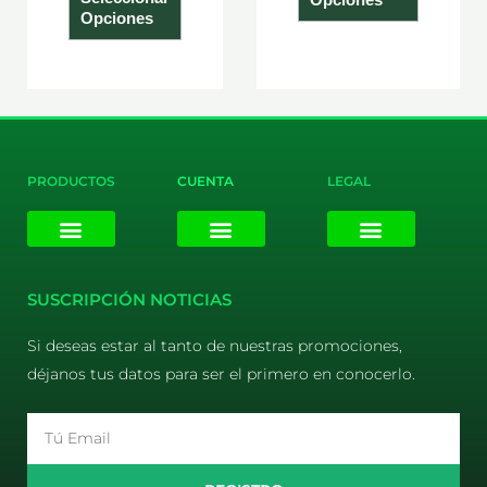
Opciones
PRODUCTOS
CUENTA
LEGAL
E-liquids
Pods Desechables
Mi cuenta
Aviso Legal
Política de Privacidad
Política de Cookies
Terminos y Condiciones
SUSCRIPCIÓN NOTICIAS
Si deseas estar al tanto de nuestras promociones,
déjanos tus datos para ser el primero en conocerlo.
Email