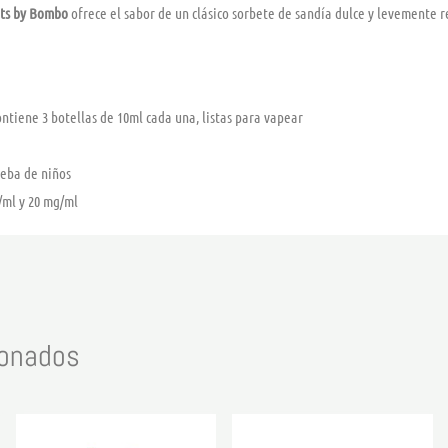
lts by Bombo
ofrece el sabor de un clásico sorbete de sandía dulce y levemente r
ontiene 3 botellas de 10ml cada una, listas para vapear
ueba de niños
/ml y 20 mg/ml
ionados
Rango
Rango
Este
Este
de
de