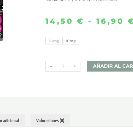
14,50
€
-
16,90
WATERMELON
20mg
10mg
3x10ML
–
SOLO
-
+
AÑADIR AL CAR
SALTS
cantidad
n adicional
Valoraciones (0)