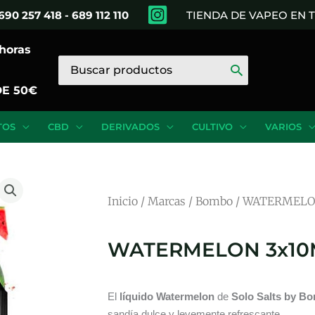
690 257 418 - 689 112 110
TIENDA DE VAPEO EN
 horas
Buscar
por:
DE 50€
TOS
CBD
DERIVADOS
CULTIVO
VARIOS
Inicio
/
Marcas
/
Bombo
/ WATERMELON
WATERMELON 3x10M
El
líquido Watermelon
de
Solo Salts by B
sandía dulce y levemente refrescante.