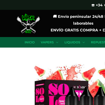
Ir
☎️ +34 
al
🚚 Envío peninsular 24/48
contenido
laborables
ENVÍO GRATIS COMPRA + 
INICIO
VAPERS
LIQUIDOS
REPUES