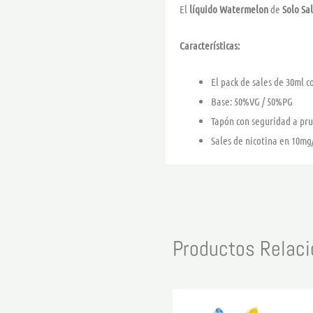
El
líquido Watermelon
de
Solo Sa
Características:
El pack de sales de 30ml c
Base: 50%VG / 50%PG
Tapón con seguridad a pr
Sales de nicotina en 10mg
Productos Relac
Rango
Este
de