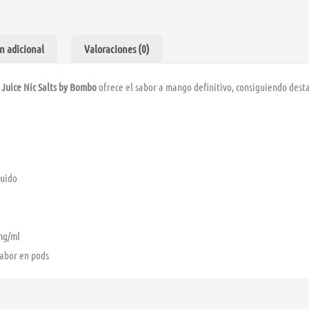
JUICE
6
SALTS
cantidad
n adicional
Valoraciones (0)
Juice Nic Salts by Bombo
ofrece el sabor a mango definitivo, consiguiendo desta
quido
 mg/ml
abor en pods