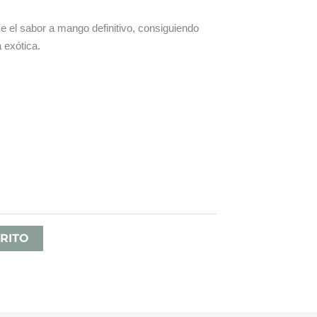
e el sabor a mango definitivo, consiguiendo
 exótica.
ango
e
recios:
esde
RITO
,80 €
asta