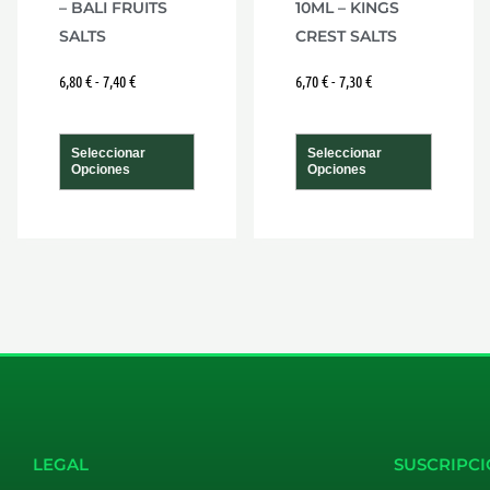
– BALI FRUITS
10ML – KINGS
la
la
SALTS
CREST SALTS
na
página
págin
6,80
€
-
7,40
€
6,70
€
-
7,30
€
de
de
ucto
producto
produ
Seleccionar
Seleccionar
Opciones
Opciones
LEGAL
SUSCRIPCI