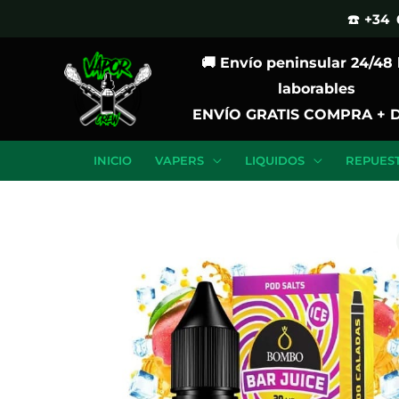
Ir
☎️ +34 
al
🚚 Envío peninsular 24/48
contenido
laborables
ENVÍO GRATIS COMPRA + 
INICIO
VAPERS
LIQUIDOS
REPUES