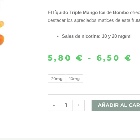
El
líquido Triple Mango Ice
de
Bombo
ofrec
destacar los apreciados matices de esta fruta
Sales de nicotina: 10 y 20 mg/ml
5,80
€
-
6,50
€
R
d
TRIPLE
20mg
10mg
MANGO
p
ICE
d
10ML
-
+
AÑADIR AL CAR
–
5
BOMBO
h
BAR