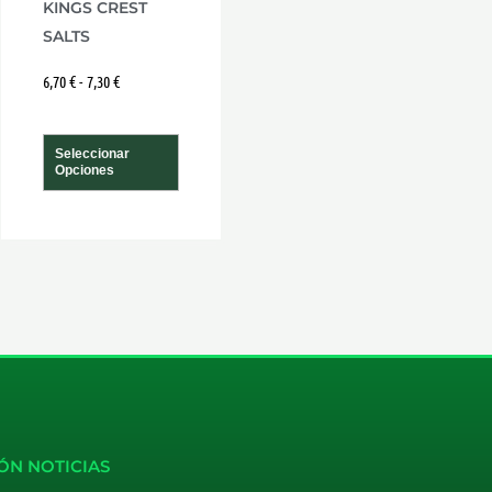
KINGS CREST
la
SALTS
a
página
6,70
€
-
7,30
€
de
cto
producto
Seleccionar
Opciones
ÓN NOTICIAS