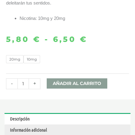
deleitarán tus sentidos.
Nicotina: 10mg y 20mg
5,80
€
-
6,50
€
Rango
de
SWEET
20mg
10mg
MINT
precios:
10ML
desde
–
-
+
AÑADIR AL CARRITO
DRIFTER
5,80 €
BAR
SALTS
hasta
cantidad
Descripción
6,50 €
Información adicional