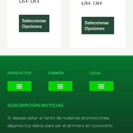
5,35
€
-
5,95
€
6,70
€
-
7,30
€
de
de
producto
product
Seleccionar
Seleccionar
Opciones
Opciones
PRODUCTOS
CUENTA
LEGAL
E-liquids
Pods Desechables
Mi cuenta
Aviso Legal
Política de Privacidad
Política de Cookies
Terminos y Condiciones
SUSCRIPCIÓN NOTICIAS
Si deseas estar al tanto de nuestras promociones,
déjanos tus datos para ser el primero en conocerlo.