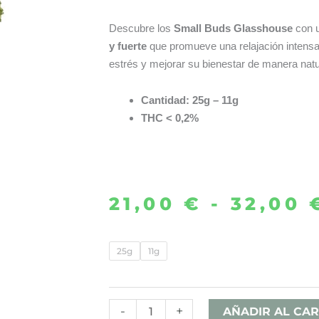
Descubre los
Small Buds Glasshouse
con 
y fuerte
que promueve una relajación intensa.
estrés y mejorar su bienestar de manera natu
Cantidad: 25g – 11g
THC < 0,2%
21,00
€
-
32,00
SMALL
25g
11g
BUDS
SUPER
SKUNK
-
+
AÑADIR AL CAR