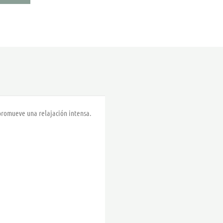
21,00 €
hasta
32,00 €
romueve una relajación intensa.