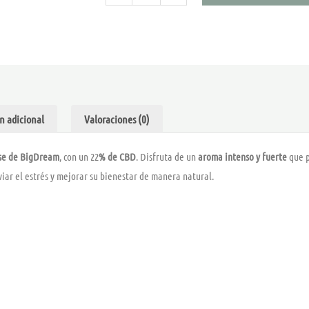
22%
CBD
-
BIG
DREAM
cantidad
n adicional
Valoraciones (0)
se de BigDream
, con un 22
% de CBD
. Disfruta de un
aroma intenso y fuerte
que p
viar el estrés y mejorar su bienestar de manera natural.