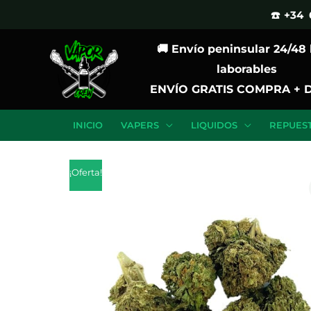
Ir
☎️ +34 
al
🚚 Envío peninsular 24/48
contenido
laborables
ENVÍO GRATIS COMPRA + 
INICIO
VAPERS
LIQUIDOS
REPUES
¡Oferta!