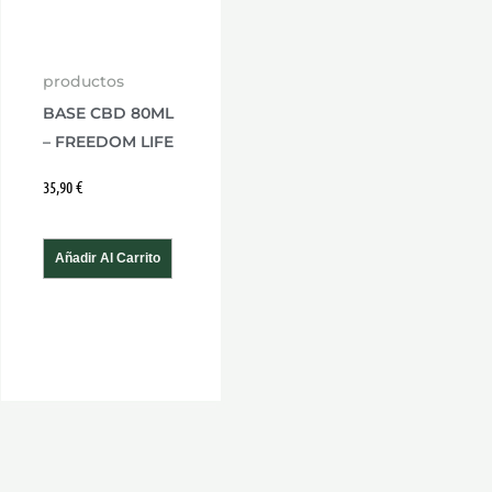
nes
productos
n
BASE CBD 80ML
– FREEDOM LIFE
35,90
€
a
Añadir Al Carrito
cto