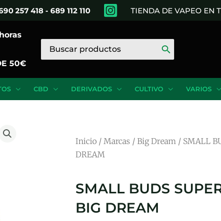
690 257 418 - 689 112 110
TIENDA DE VAPEO EN
 horas
Buscar
por:
DE 50€
TOS
CBD
DERIVADOS
CULTIVO
VARIOS
Inicio
/
Marcas
/
Big Dream
/ SMALL B
DREAM
SMALL BUDS SUPER
BIG DREAM