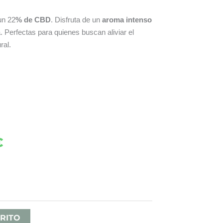
un 22
% de CBD
. Disfruta de un
aroma intenso
 Perfectas para quienes buscan aliviar el
ral.
€
Rango
de
precios:
desde
RITO