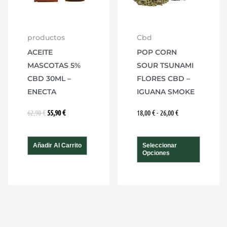
opcio
se
productos
Cbd
puede
ACEITE
POP CORN
elegir
MASCOTAS 5%
SOUR TSUNAMI
en
CBD 30ML –
FLORES CBD –
la
ENECTA
IGUANA SMOKE
págin
62,90
€
55,90
€
18,00
€
-
26,00
€
de
produ
Añadir Al Carrito
Seleccionar
Opciones