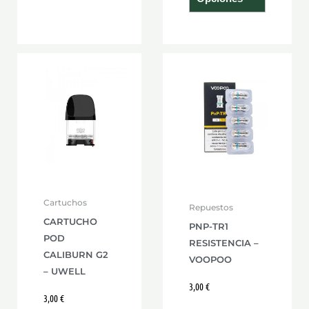
Cartuchos
Repuestos
CARTUCHO
PNP-TR1
POD
RESISTENCIA –
CALIBURN G2
VOOPOO
– UWELL
3,00
€
3,00
€