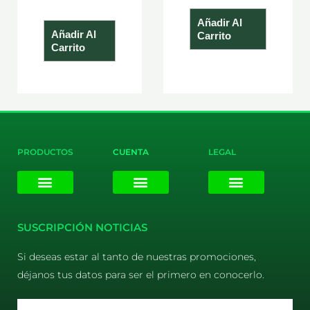
Añadir Al
Añadir Al
Carrito
Carrito
PRODUCTOS
CUENTA
LEGAL
E-liquids
Pods Desechables
Mi cuenta
Aviso Legal
Política de Privacidad
Política de Cookies
Terminos y Condiciones
SUSCRIPCIÓN NOTICIAS
Si deseas estar al tanto de nuestras promociones,
déjanos tus datos para ser el primero en conocerlo.
Email