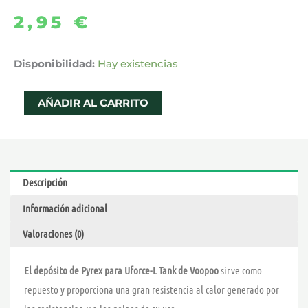
2,95
€
PYREX
Disponibilidad:
Hay existencias
UFORCE-
L
AÑADIR AL CARRITO
3.5ML
–
VOOPOO
cantidad
Descripción
Información adicional
Valoraciones (0)
El depósito de Pyrex para Uforce-L Tank de Voopoo
sirve como
repuesto y proporciona una gran resistencia al calor generado por