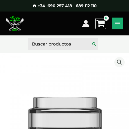
Ir
☎️ +34 690 257 418 - 689 112 110
al
contenido
Buscar
por: