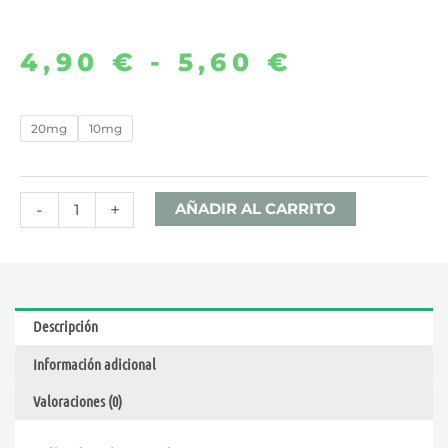
4,90
€
-
5,60
€
Rango
de
PINK
20mg
10mg
LEMONADE
precios:
10ML
desde
–
-
+
AÑADIR AL CARRITO
BAR
4,90 €
FUEL
SALTS
hasta
cantidad
Descripción
5,60 €
Información adicional
Valoraciones (0)