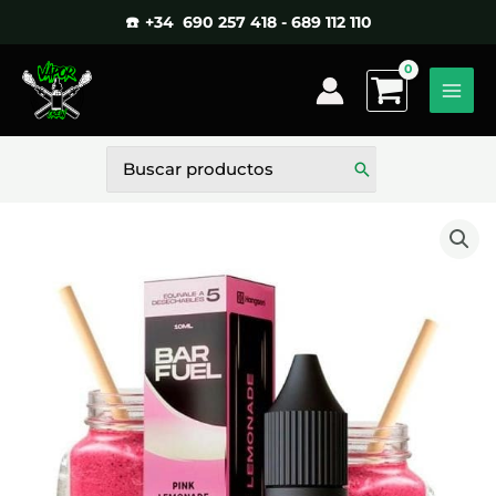
Ir
☎️ +34 690 257 418 - 689 112 110
al
contenido
Buscar
por: