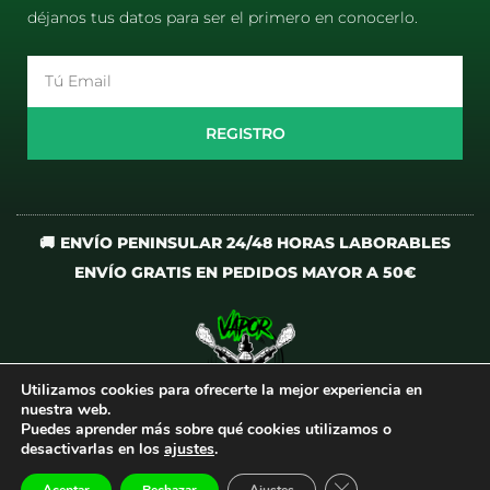
déjanos tus datos para ser el primero en conocerlo.
Email
REGISTRO
🚚 ENVÍO PENINSULAR 24/48 HORAS LABORABLES
ENVÍO GRATIS EN PEDIDOS MAYOR A 50€
Utilizamos cookies para ofrecerte la mejor experiencia en
I
T
nuestra web.
n
i
Puedes aprender más sobre qué cookies utilizamos o
desactivarlas en los
ajustes
.
s
k
t
t
CERRAR EL BANNER