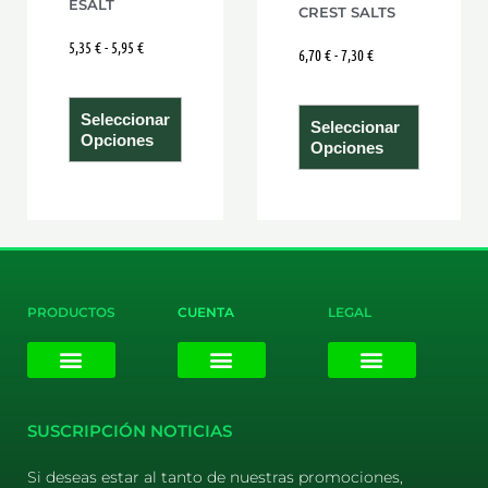
ESALT
CREST SALTS
página
página
5,35
€
-
5,95
€
6,70
€
-
7,30
€
de
de
producto
product
Seleccionar
Seleccionar
Opciones
Opciones
PRODUCTOS
CUENTA
LEGAL
E-liquids
Pods Desechables
Mi cuenta
Aviso Legal
Política de Privacidad
Política de Cookies
Terminos y Condiciones
SUSCRIPCIÓN NOTICIAS
Si deseas estar al tanto de nuestras promociones,