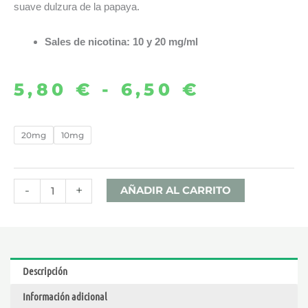
suave dulzura de la papaya.
Sales de nicotina: 10 y 20 mg/ml
5,80
€
-
6,50
€
Rango
de
PINEAPPLE
20mg
10mg
PAPAYA
precios:
ICE
desde
10ML
-
+
AÑADIR AL CARRITO
–
5,80 €
BOMBO
BAR
hasta
JUICE
Descripción
SALTS
6,50 €
Información adicional
cantidad