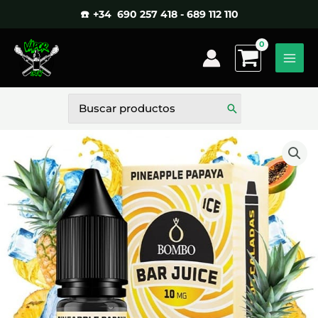
Ir
☎️ +34 690 257 418 - 689 112 110
al
contenido
Buscar
por: