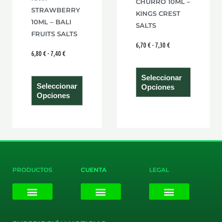
CHURRO 10ML –
en
en
STRAWBERRY
KINGS CREST
la
la
10ML – BALI
SALTS
página
página
FRUITS SALTS
6,70
€
-
7,30
€
de
de
6,80
€
-
7,40
€
producto
product
Seleccionar
Seleccionar
Opciones
Opciones
PRODUCTOS
CUENTA
LEGAL
E-liquids
Pods Desechables
Mi cuenta
Aviso Legal
Política de Privacidad
Política de Cookies
Terminos y Condiciones