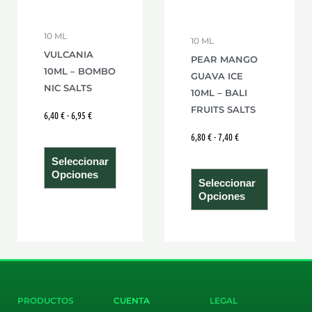
opciones
opcione
se
se
10 ML
10 ML
pueden
pueden
VULCANIA
PEAR MANGO
elegir
elegir
10ML – BOMBO
GUAVA ICE
en
en
NIC SALTS
10ML – BALI
la
la
FRUITS SALTS
6,40
€
-
6,95
€
página
página
6,80
€
-
7,40
€
de
de
producto
product
Seleccionar
Opciones
Seleccionar
Opciones
PRODUCTOS
CUENTA
LEGAL