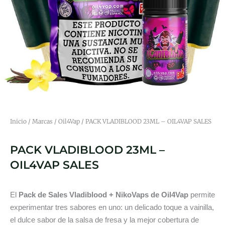
Inicio
/
Marcas
/
Oil4Vap
/ PACK VLADIBLOOD 23ML – OIL4VAP SALES
PACK VLADIBLOOD 23ML –
OIL4VAP SALES
El
Pack de Sales Vladiblood + NikoVaps de
Oil4Vap
permite
experimentar tres sabores en uno: un delicado toque a vainilla,
el dulce sabor de la salsa de fresa y la mejor cobertura de