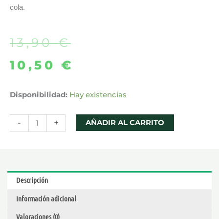
cola.
13,90
€
El
El
10,50
€
precio
precio
original
actual
PACK
Disponibilidad:
Hay existencias
VLADIBLOOD
era:
es:
23ML
-
+
AÑADIR AL CARRITO
13,90 €.
10,50 €.
–
OIL4VAP
SALES
cantidad
Descripción
Información adicional
Valoraciones (0)