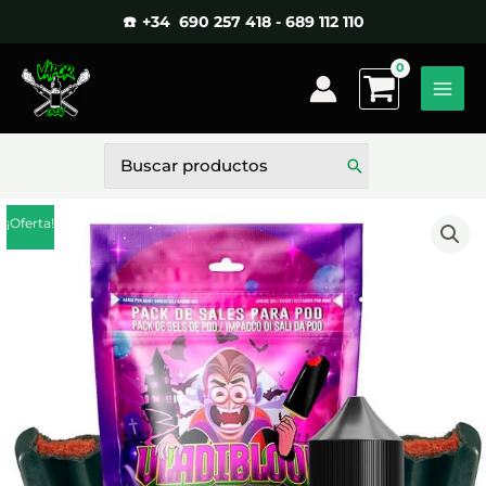
Ir
☎️ +34 690 257 418 - 689 112 110
al
contenido
Buscar
por:
¡Oferta!