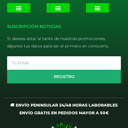
E-liquids
Pods Desechables
Mi cuenta
Aviso Legal
Política de Privacidad
Política de Cookies
Terminos y Condiciones
SUSCRIPCIÓN NOTICIAS
Si deseas estar al tanto de nuestras promociones,
déjanos tus datos para ser el primero en conocerlo.
Email
REGISTRO
🚚 ENVÍO PENINSULAR 24/48 HORAS LABORABLES
ENVÍO GRATIS EN PEDIDOS MAYOR A 50€