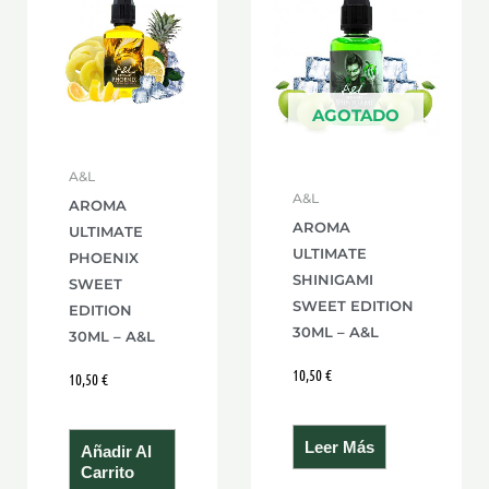
AGOTADO
A&L
A&L
AROMA
AROMA
ULTIMATE
ULTIMATE
PHOENIX
SHINIGAMI
SWEET
SWEET EDITION
EDITION
30ML – A&L
30ML – A&L
10,50
€
10,50
€
Leer Más
Añadir Al
Carrito