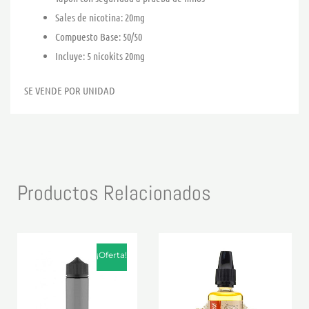
Sales de nicotina: 20mg
Compuesto Base: 50/50
Incluye: 5 nicokits 20mg
SE VENDE POR UNIDAD
Productos Relacionados
El
El
precio
precio
¡Oferta!
original
actual
era:
es:
1,50 €.
1,30 €.