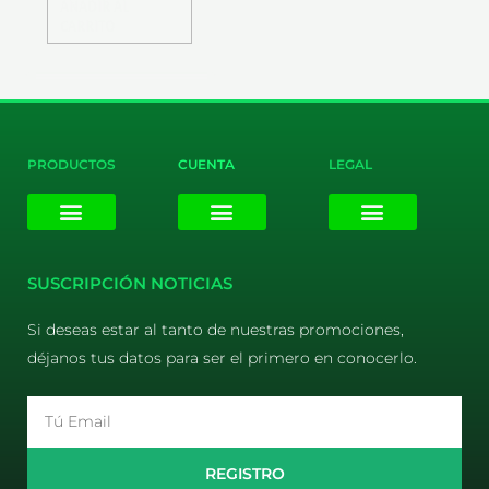
AÑADIR AL
CARRITO
PRODUCTOS
CUENTA
LEGAL
E-liquids
Pods Desechables
Mi cuenta
Aviso Legal
Política de Privacidad
Política de Cookies
Terminos y Condiciones
SUSCRIPCIÓN NOTICIAS
Si deseas estar al tanto de nuestras promociones,
déjanos tus datos para ser el primero en conocerlo.
Email
REGISTRO