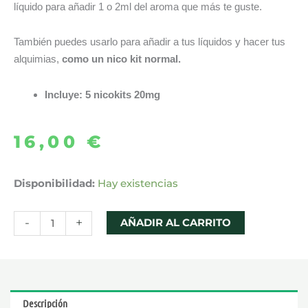
líquido para añadir 1 o 2ml del aroma que más te guste.
También puedes usarlo para añadir a tus líquidos y hacer tus
alquimias,
como un nico kit normal.
Incluye: 5 nicokits 20mg
16,00
€
PACK
Disponibilidad:
Hay existencias
5
x
-
+
AÑADIR AL CARRITO
NIKO
SALT
9+1
10ML
Descripción