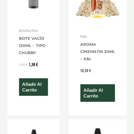
productos
A&L
BOTE VACÍO
AROMA
120ML – TIPO
CINEMATIK 30ML
CHUBBY
– A&L
1,50
€
1,30
€
10,50
€
Añadir Al
Carrito
Añadir Al
Carrito