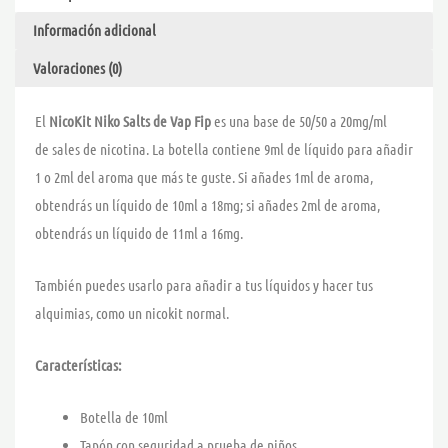
FIVE
Información adicional
DROPS
–
Valoraciones (0)
VAP
FIP
El
NicoKit Niko Salts de Vap Fip
es una base de 50/50 a 20mg/ml
cantidad
de sales de nicotina. La botella contiene 9ml de líquido para añadir
1 o 2ml del aroma que más te guste. Si añades 1ml de aroma,
obtendrás un líquido de 10ml a 18mg; si añades 2ml de aroma,
obtendrás un líquido de 11ml a 16mg.
También puedes usarlo para añadir a tus líquidos y hacer tus
alquimias, como un nicokit normal.
Características:
Botella de 10ml
Tapón con seguridad a prueba de niños