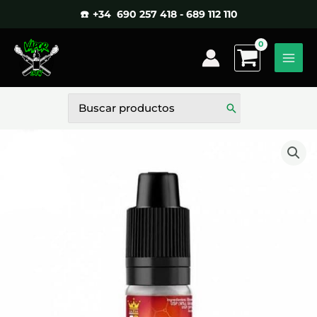
Ir
☎️ +34 690 257 418 - 689 112 110
al
contenido
Buscar
por: