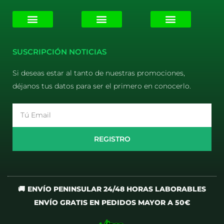
E-liquids
Pods Desechables
Mi cuenta
Aviso Legal
Política de Privacidad
Política de Cookies
Terminos y Condiciones
SUSCRIPCIÓN NOTICIAS
Si deseas estar al tanto de nuestras promociones,
déjanos tus datos para ser el primero en conocerlo.
Email
REGISTRO
🚚 ENVÍO PENINSULAR 24/48 HORAS LABORABLES
ENVÍO GRATIS EN PEDIDOS MAYOR A 50€