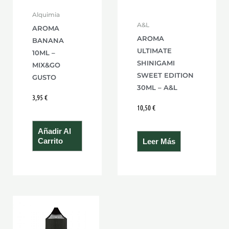
Alquimia
A&L
AROMA
AROMA
BANANA
ULTIMATE
10ML –
SHINIGAMI
MIX&GO
SWEET EDITION
GUSTO
30ML – A&L
3,95
€
10,50
€
Añadir Al
Carrito
Leer Más