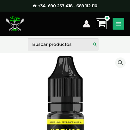
Ir
☎️ +34 690 257 418 - 689 112 110
al
contenido
Buscar
por: