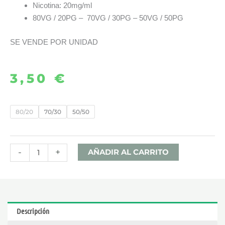
Nicotina: 20mg/ml
80VG / 20PG – 70VG / 30PG – 50VG / 50PG
SE VENDE POR UNIDAD
3,50
€
NICOKIT
80/20
70/30
50/50
20MG
10ML
–
-
+
AÑADIR AL CARRITO
NEOVAP
cantidad
Descripción