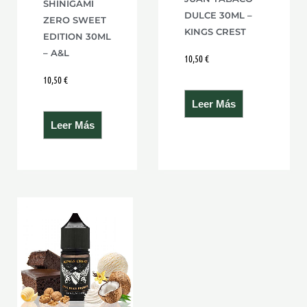
SHINIGAMI
DULCE 30ML –
ZERO SWEET
KINGS CREST
EDITION 30ML
– A&L
10,50
€
10,50
€
Leer Más
Leer Más