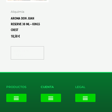
Alquimia
AROMA DON JUAN
RESERVE 30 ML – KINGS
CREST
10,50
€
AÑADIR AL
CARRITO
PRODUCTOS
CUENTA
LEGAL
E-liquids
Pods Desechables
Mi cuenta
Aviso Legal
Política de Privacidad
Política de Cookies
Terminos y Condiciones