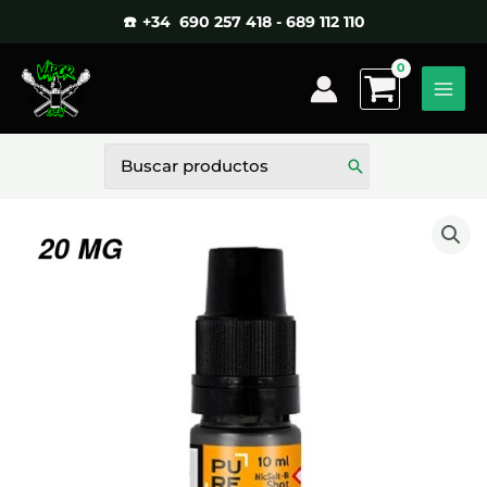
Ir
☎️ +34 690 257 418 - 689 112 110
al
contenido
Buscar
por: