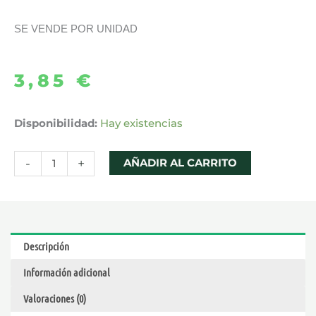
SE VENDE POR UNIDAD
3,85
€
PURE
Disponibilidad:
Hay existencias
NICSHOT
SALT
-
+
AÑADIR AL CARRITO
10ML
–
CHEMNOVATIC
cantidad
Descripción
Información adicional
Valoraciones (0)