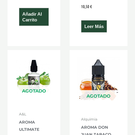
10,50
€
Añadir Al
Carrito
Leer Más
AGOTADO
AGOTADO
A&L
Alquimia
AROMA
AROMA DON
ULTIMATE
JUAN TABACO