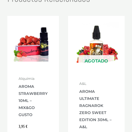
AGOTADO
Alquimia
A&L
AROMA
AROMA
STRAWBERRY
ULTIMATE
10ML –
RAGNAROK
MIX&GO
ZERO SWEET
GUSTO
EDITION 30ML –
3,95
€
A&L