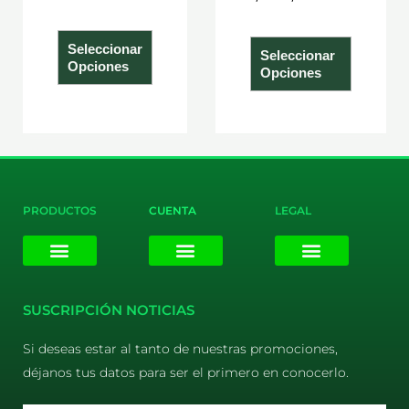
producto
product
Seleccionar
Seleccionar
Opciones
Opciones
PRODUCTOS
CUENTA
LEGAL
E-liquids
Pods Desechables
Mi cuenta
Aviso Legal
Política de Privacidad
Política de Cookies
Terminos y Condiciones
SUSCRIPCIÓN NOTICIAS
Si deseas estar al tanto de nuestras promociones,
déjanos tus datos para ser el primero en conocerlo.