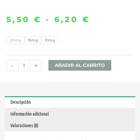
5,50
€
-
6,20
€
Rango
de
MIXED
20mg
15mg
10mg
GRAPES
precios:
10ML
desde
–
-
+
AÑADIR AL CARRITO
OXVA
5,50 €
OX
PASSION
hasta
cantidad
Descripción
6,20 €
Información adicional
Valoraciones (0)