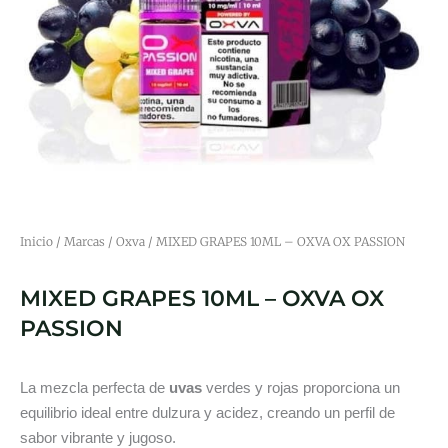
Inicio
/
Marcas
/
Oxva
/ MIXED GRAPES 10ML – OXVA OX PASSION
MIXED GRAPES 10ML – OXVA OX
PASSION
La mezcla perfecta de
uvas
verdes y rojas proporciona un
equilibrio ideal entre dulzura y acidez, creando un perfil de
sabor vibrante y jugoso.