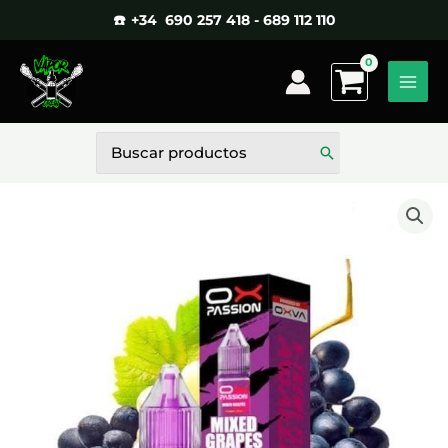
Ir
☎️ +34 690 257 418 - 689 112 110
al
contenido
Buscar
por: