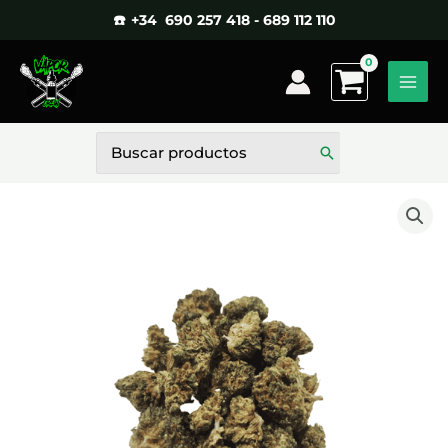
Ir
☎️ +34 690 257 418 - 689 112 110
al
contenido
Buscar
por: