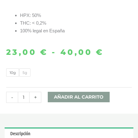
HPX: 50%
THC: < 0,2%
100% legal en España
23,00
€
-
40,00
€
Rang
de
MINI
10g
5g
BUDS
precio
BLACKLABEL
desde
50%
-
+
AÑADIR AL CARRITO
HPX
23,00
-
FORESTA
hasta
cantidad
Descripción