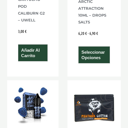
ARCTIC
elegir
POD
ATTRACTION
en
CALIBURN G2
10ML – DROPS
la
– UWELL
SALTS
página
3,00
€
6,20
€
-
6,90
€
de
product
Añadir Al
Seleccionar
Carrito
Opciones
Rango
Este
de
producto
precios:
desde
tiene
5,95 €
hasta
múltiples
6,70 €
variantes.
Las