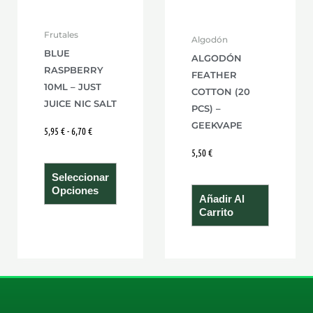
opciones
se
Frutales
Algodón
pueden
BLUE
ALGODÓN
elegir
RASPBERRY
FEATHER
en
10ML – JUST
COTTON (20
la
JUICE NIC SALT
PCS) –
página
GEEKVAPE
5,95
€
-
6,70
€
de
5,50
€
producto
Seleccionar
Opciones
Añadir Al
Carrito