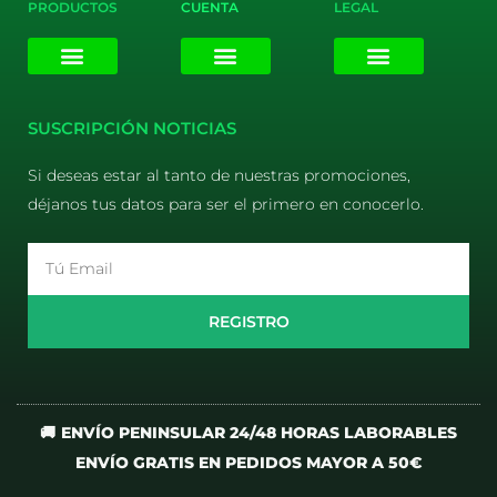
PRODUCTOS
CUENTA
LEGAL
E-liquids
Pods Desechables
Mi cuenta
Aviso Legal
Política de Privacidad
Política de Cookies
Terminos y Condiciones
SUSCRIPCIÓN NOTICIAS
Si deseas estar al tanto de nuestras promociones,
déjanos tus datos para ser el primero en conocerlo.
Email
REGISTRO
🚚 ENVÍO PENINSULAR 24/48 HORAS LABORABLES
ENVÍO GRATIS EN PEDIDOS MAYOR A 50€