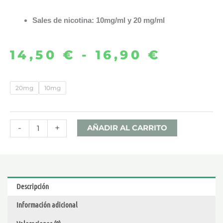
Sales de nicotina: 10mg/ml y 20 mg/ml
14,50
€
-
16,90
€
Rango
de
MENTHOL
20mg
10mg
ICE
precio
3x10ML
desde
–
-
+
AÑADIR AL CARRITO
SOLO
14,50 
SALTS
cantidad
hasta
Descripción
16,90 
Información adicional