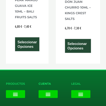
DON JUAN
elegir
elegir
GUAVA ICE
CHURRO 10ML –
en
en
10ML – BALI
KINGS CREST
la
la
FRUITS SALTS
SALTS
página
página
6,80
€
-
7,40
€
6,70
€
-
7,30
€
de
de
producto
product
Seleccionar
Seleccionar
Opciones
Opciones
PRODUCTOS
CUENTA
LEGAL
E-liquids
Pods Desechables
Mi cuenta
Aviso Legal
Política de Privacidad
Política de Cookies
Terminos y Condiciones