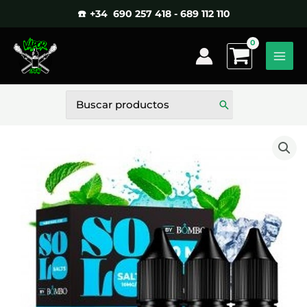
Ir
☎️ +34 690 257 418 - 689 112 110
al
contenido
Buscar
por: