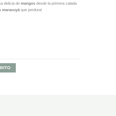
sa delicia de
mangos
desde la primera calada
ca
maracuyá
que perdura!
RITO