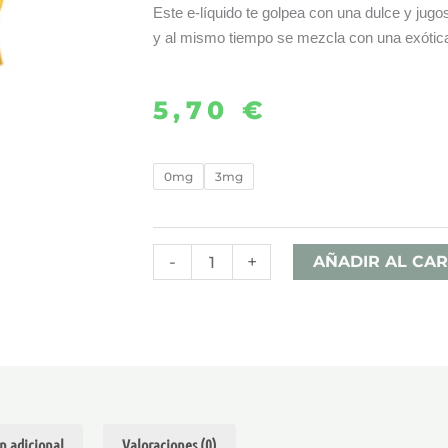
Este e-líquido te golpea con una dulce y jugo
y al mismo tiempo se mezcla con una exóti
5,70
€
MANGO
0mg
3mg
&
PASSION
FRUIT
-
+
AÑADIR AL CAR
10ML
-
JUST
JUICE
cantidad
n adicional
Valoraciones (0)