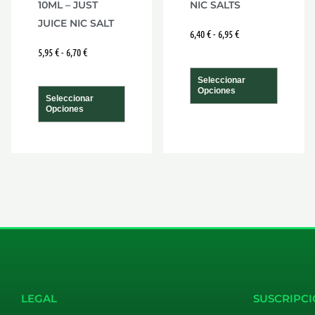
10ML – JUST
NIC SALTS
la
la
JUICE NIC SALT
na
página
págin
6,40
€
-
6,95
€
5,95
€
-
6,70
€
de
de
ucto
producto
produ
Seleccionar
Opciones
Seleccionar
Opciones
LEGAL
SUSCRIPCI