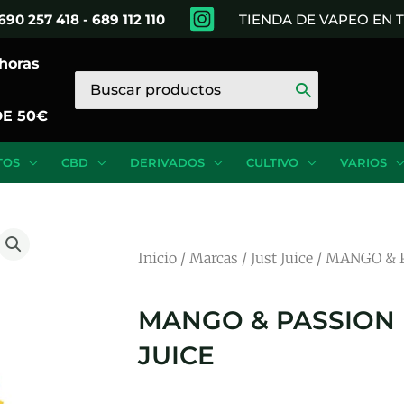
690 257 418 - 689 112 110
TIENDA DE VAPEO EN
 horas
Buscar
por:
DE 50€
TOS
CBD
DERIVADOS
CULTIVO
VARIOS
Inicio
/
Marcas
/
Just Juice
/ MANGO & P
MANGO & PASSION F
JUICE