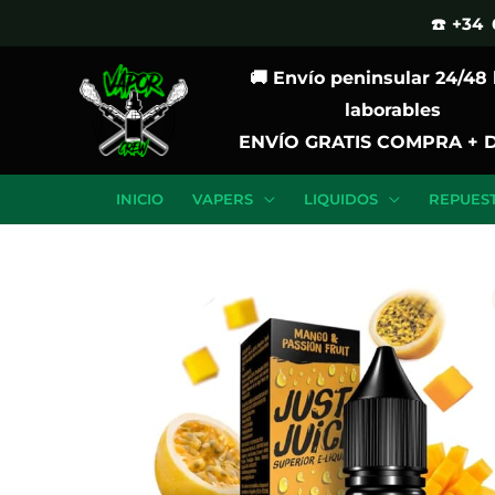
Ir
☎️ +34 
al
🚚 Envío peninsular 24/48
contenido
laborables
ENVÍO GRATIS COMPRA + 
INICIO
VAPERS
LIQUIDOS
REPUES