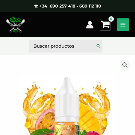
Ir
☎️ +34 690 257 418 - 689 112 110
al
contenido
Buscar
por: