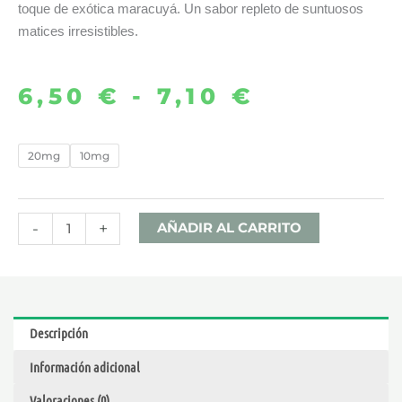
toque de exótica maracuyá. Un sabor repleto de suntuosos
matices irresistibles.
6,50
€
-
7,10
€
Rango
de
MANGO
20mg
10mg
PASSION
precios:
FRUIT
desde
10ML
-
+
AÑADIR AL CARRITO
–
6,50 €
HAVANA
DREAM
hasta
NIC
Descripción
SALTS
7,10 €
Información adicional
cantidad
Valoraciones (0)