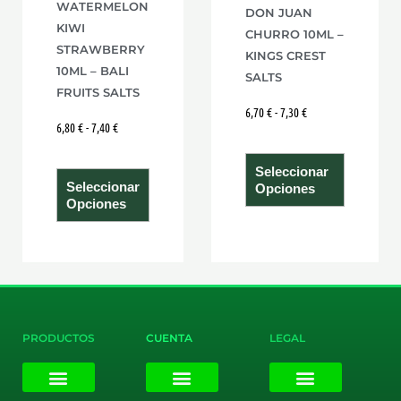
WATERMELON
DON JUAN
elegir
elegir
KIWI
CHURRO 10ML –
en
en
STRAWBERRY
KINGS CREST
la
la
10ML – BALI
SALTS
página
página
FRUITS SALTS
6,70
€
-
7,30
€
de
de
6,80
€
-
7,40
€
producto
product
Seleccionar
Seleccionar
Opciones
Opciones
PRODUCTOS
CUENTA
LEGAL