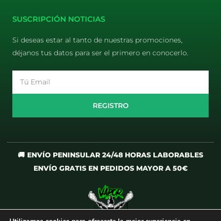
E-liquids
Pods Desechables
Mi cuenta
Aviso Legal
Política de Privacidad
Política de Cookies
Terminos y Condiciones
SUSCRIPCIÓN NOTICIAS
Si deseas estar al tanto de nuestras promociones,
déjanos tus datos para ser el primero en conocerlo.
Email
REGISTRO
🚚 ENVÍO PENINSULAR 24/48 HORAS LABORABLES
ENVÍO GRATIS EN PEDIDOS MAYOR A 50€