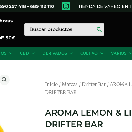
690 257 418 - 689 112 110
TIENDA DE VAPEO EN
 horas
Buscar
por:
DE 50€
TOS
CBD
DERIVADOS
CULTIVO
VARIOS
Inicio
/
Marcas
/
Drifter Bar
/ AROMA L
DRIFTER BAR
AROMA LEMON & LI
DRIFTER BAR