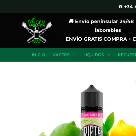
Ir
☎️ +34 
al
🚚 Envío peninsular 24/48
contenido
laborables
ENVÍO GRATIS COMPRA + 
INICIO
VAPERS
LIQUIDOS
REPUES