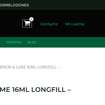
 TORRELODONES
Contacto
Mi cuenta
OFERTAS
BLOG
EMON & LIME 16ML LONGFILL –
ME 16ML LONGFILL –