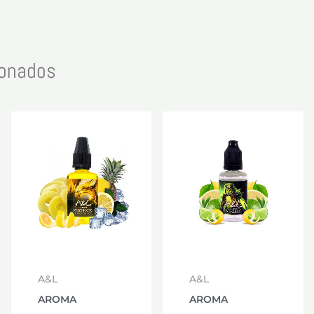
ionados
A&L
A&L
AROMA
AROMA