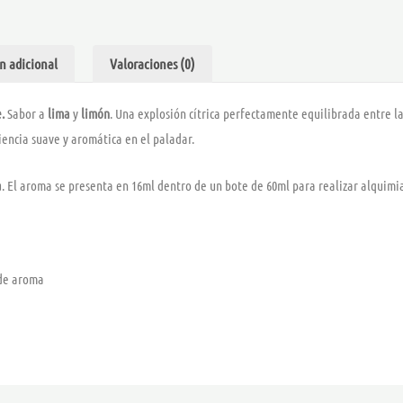
–
DRIFTER
BAR
n adicional
Valoraciones (0)
cantidad
e.
Sabor a
lima
y
limón
. Una explosión cítrica perfectamente equilibrada entre l
iencia suave y aromática en el paladar.
a
. El aroma se presenta en 16ml dentro de un bote de 60ml para realizar alquimi
 de aroma