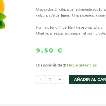
Una explosión cítrica perfectamente equilibra
dulzura sutil del
limón
. Una experiencia suav
Formato
longfill de 16ml de aroma
. El arom
60ml para realizar alquimia en el mismo bote.
9,50
€
AROMA
Disponibilidad:
Hay existencias
LEMON
&
-
+
AÑADIR AL CAR
LIME
16ML
LONGFILL