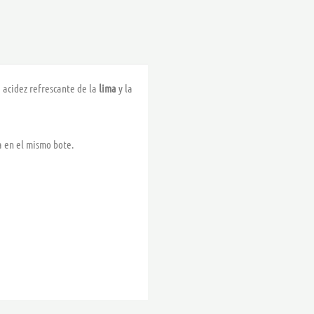
a acidez refrescante de la
lima
y la
a en el mismo bote.