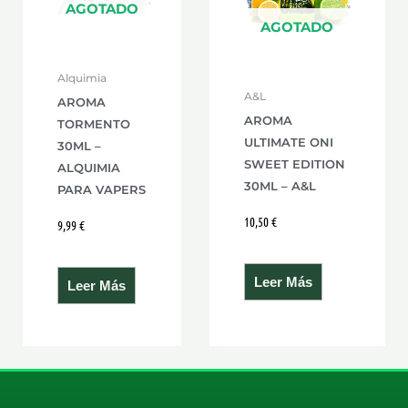
AGOTADO
AGOTADO
Alquimia
A&L
AROMA
AROMA
TORMENTO
ULTIMATE ONI
30ML –
SWEET EDITION
ALQUIMIA
30ML – A&L
PARA VAPERS
10,50
€
9,99
€
Leer Más
Leer Más