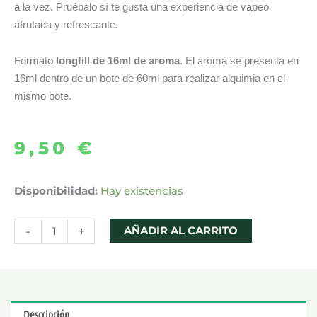
a la vez. Pruébalo sí te gusta una experiencia de vapeo
afrutada y refrescante.
Formato
longfill de 16ml de aroma
. El aroma se presenta en
16ml dentro de un bote de 60ml para realizar alquimia en el
mismo bote.
9,50
€
AROMA
Disponibilidad:
Hay existencias
KIWI
PASSION
-
+
AÑADIR AL CARRITO
GUAVA
ICE
16ML
LONGFILL
Descripción