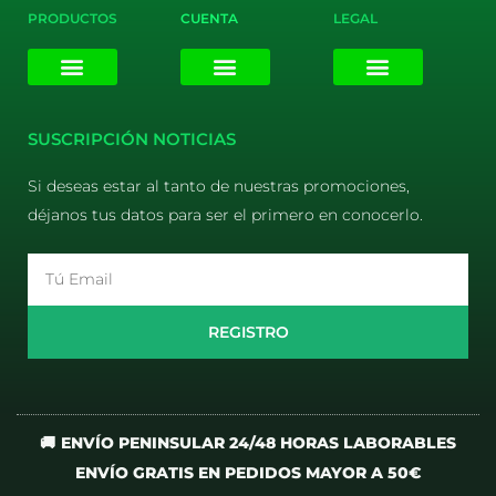
PRODUCTOS
CUENTA
LEGAL
E-liquids
Pods Desechables
Mi cuenta
Aviso Legal
Política de Privacidad
Política de Cookies
Terminos y Condiciones
SUSCRIPCIÓN NOTICIAS
Si deseas estar al tanto de nuestras promociones,
déjanos tus datos para ser el primero en conocerlo.
Email
REGISTRO
🚚 ENVÍO PENINSULAR 24/48 HORAS LABORABLES
ENVÍO GRATIS EN PEDIDOS MAYOR A 50€