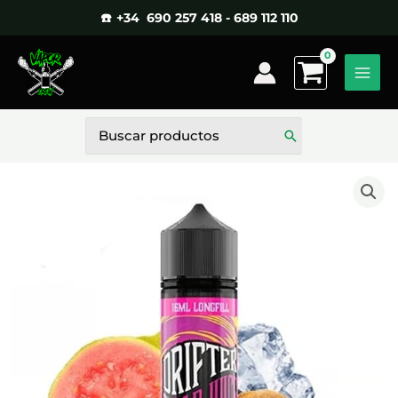
Ir
☎️ +34 690 257 418 - 689 112 110
al
contenido
Buscar
por: