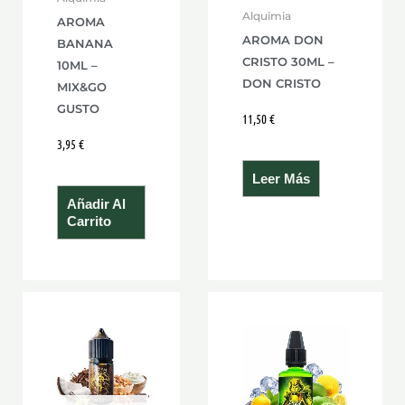
Alquimia
AROMA
AROMA DON
BANANA
CRISTO 30ML –
10ML –
DON CRISTO
MIX&GO
GUSTO
11,50
€
3,95
€
Leer Más
Añadir Al
Carrito