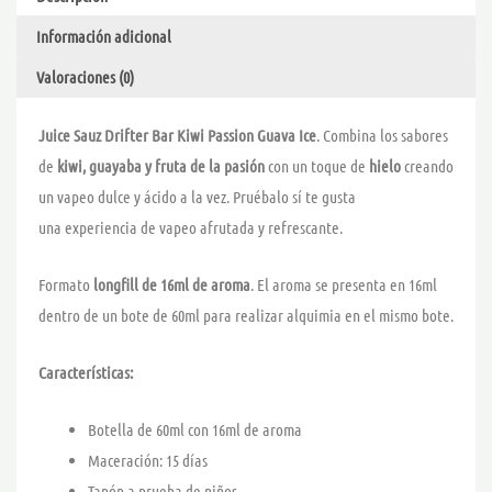
–
Información adicional
DRIFTER
BAR
Valoraciones (0)
cantidad
Juice Sauz Drifter Bar Kiwi Passion Guava Ice
. Combina los sabores
de
kiwi,
guayaba y fruta de la pasión
con un toque de
hielo
creando
un vapeo dulce y ácido a la vez. Pruébalo sí te gusta
una experiencia de vapeo afrutada y refrescante.
Formato
longfill de 16ml de aroma
. El aroma se presenta en 16ml
dentro de un bote de 60ml para realizar alquimia en el mismo bote.
Características:
Botella de 60ml con 16ml de aroma
Maceración: 15 días
Tapón a prueba de niños