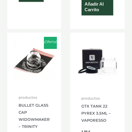
Añadir Al
Carrito
El
El
precio
precio
¡Oferta!
original
actual
era:
es:
14,50 €.
7,99 €.
productos
productos
BULLET GLASS
GTX TANK 22
CAP
PYREX 3.5ML –
WIDOWMAKER
VAPORESSO
– TRINITY
3,00
€