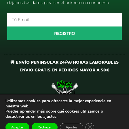
déjanos tus datos para ser el primero en conocerlo.
Email
REGISTRO
🚚 ENVÍO PENINSULAR 24/48 HORAS LABORABLES
ENVÍO GRATIS EN PEDIDOS MAYOR A 50€
Utilizamos cookies para ofrecerte la mejor experiencia en
I
T
nuestra web.
n
i
Puedes aprender más sobre qué cookies utilizamos o
desactivarlas en los
ajustes
.
s
k
t
t
CERRAR EL BANNER
Aceptar
Rechazar
Ajustes
Todos los derechos reservados
©
VaporCrew