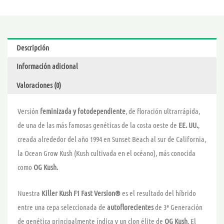
FAST
VERSION
-
SWEET
Descripción
SEEDS
Información adicional
cantidad
Valoraciones (0)
Versión
feminizada y fotodependiente
, de floración ultrarrápida,
de una de las más famosas genéticas de la costa oeste de
EE. UU.
,
creada alrededor del año 1994 en Sunset Beach al sur de California,
la Ocean Grow Kush (Kush cultivada en el océano), más conocida
como
OG Kush.
Nuestra
Killer Kush F1 Fast Version®
es el resultado del híbrido
entre una cepa seleccionada de
autoflorecientes
de 3ª Generación
de genética principalmente índica y un clon élite de
OG Kush
. El