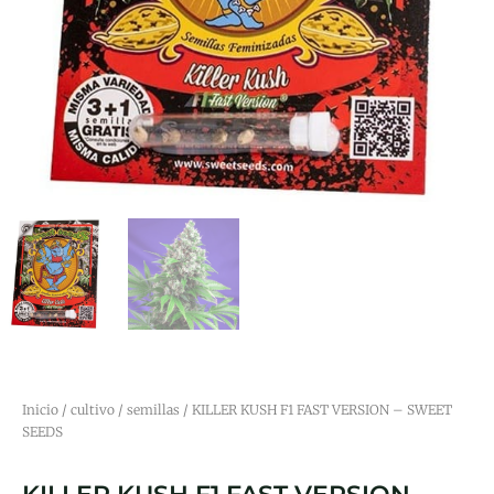
Inicio
/
cultivo
/
semillas
/ KILLER KUSH F1 FAST VERSION – SWEET
SEEDS