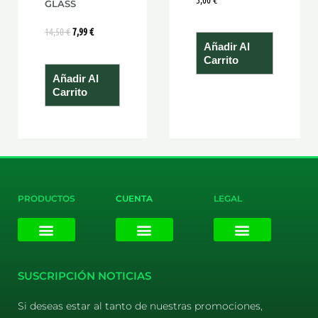
GLASS
14,50
€
7,99
€
Añadir Al
Carrito
Añadir Al
Carrito
PRODUCTOS
CUENTA
LEGAL
E-liquids
Pods Desechables
Mi cuenta
Aviso Legal
Política de Privacidad
Política de Cookies
Terminos y Condiciones
SUSCRIPCIÓN NOTICIAS
Si deseas estar al tanto de nuestras promociones,