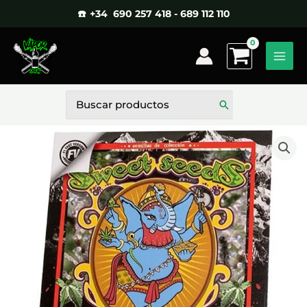
Ir
☎️ +34 690 257 418 - 689 112 110
al
contenido
Buscar
por: