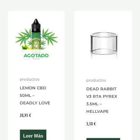
AGOTADO
productos
productos
LEMON CBD
DEAD RABBIT
50ML –
V3 RTA PYREX
DEADLY LOVE
3.5ML –
HELLVAPE
20,95
€
3,50
€
Leer Más