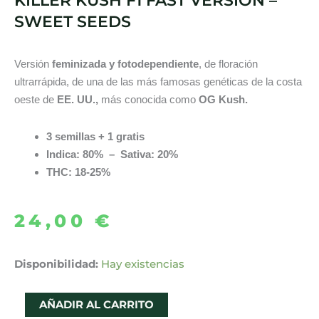
KILLER KUSH F1 FAST VERSION –
SWEET SEEDS
Versión
feminizada y fotodependiente
, de floración
ultrarrápida, de una de las más famosas genéticas de la costa
oeste de
EE. UU.,
más conocida como
OG Kush.
3 semillas + 1 gratis
Indica: 80% – Sativa: 20%
THC: 18-25%
24,00
€
KILLER
Disponibilidad:
Hay existencias
KUSH
F1
AÑADIR AL CARRITO