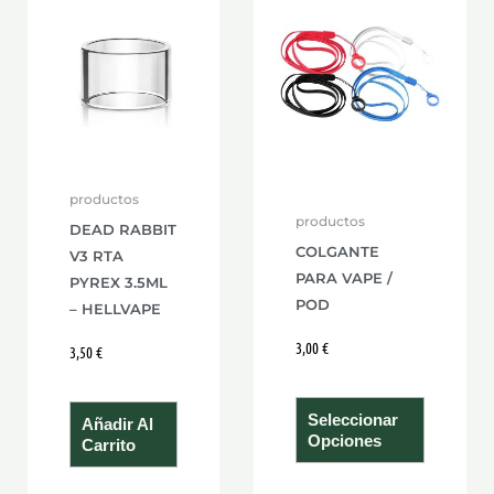
product
tiene
múltiple
variante
Las
opcione
se
productos
pueden
productos
DEAD RABBIT
elegir
COLGANTE
V3 RTA
en
PARA VAPE /
PYREX 3.5ML
POD
la
– HELLVAPE
página
3,00
€
3,50
€
de
product
Seleccionar
Añadir Al
Opciones
Carrito