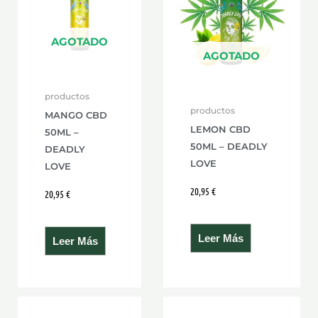
AGOTADO
AGOTADO
productos
productos
MANGO CBD
LEMON CBD
50ML –
50ML – DEADLY
DEADLY
LOVE
LOVE
20,95
€
20,95
€
Leer Más
Leer Más
Este