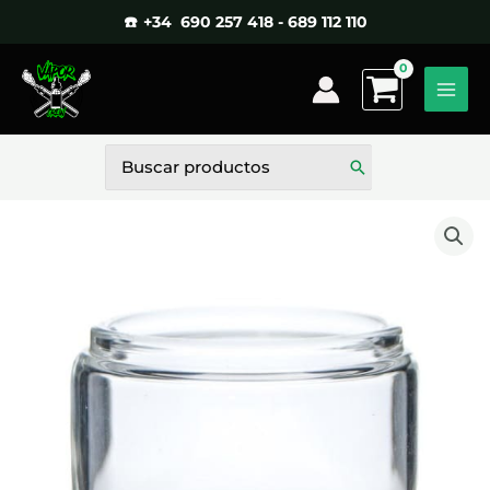
Ir
☎️ +34 690 257 418 - 689 112 110
al
contenido
Buscar
por: