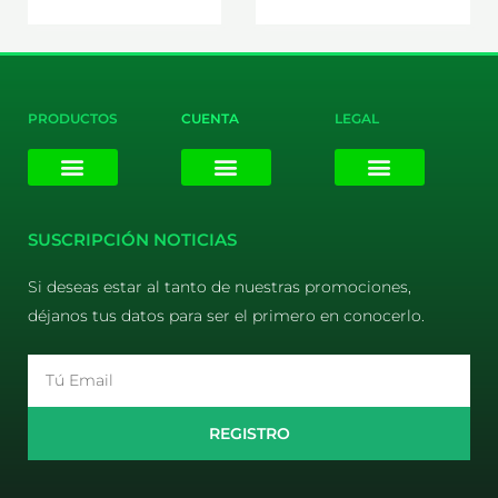
PRODUCTOS
CUENTA
LEGAL
E-liquids
Pods Desechables
Mi cuenta
Aviso Legal
Política de Privacidad
Política de Cookies
Terminos y Condiciones
SUSCRIPCIÓN NOTICIAS
Si deseas estar al tanto de nuestras promociones,
déjanos tus datos para ser el primero en conocerlo.
Email
REGISTRO