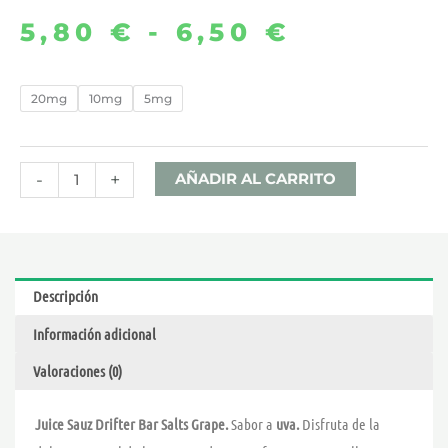
5,80
€
-
6,50
€
Rango
de
GRAPE
20mg
10mg
5mg
10ML
precios:
–
desde
DRIFTER
-
+
AÑADIR AL CARRITO
BAR
5,80 €
SALTS
cantidad
hasta
Descripción
6,50 €
Información adicional
Valoraciones (0)
Juice Sauz Drifter Bar Salts Grape.
Sabor a
uva.
Disfruta de la