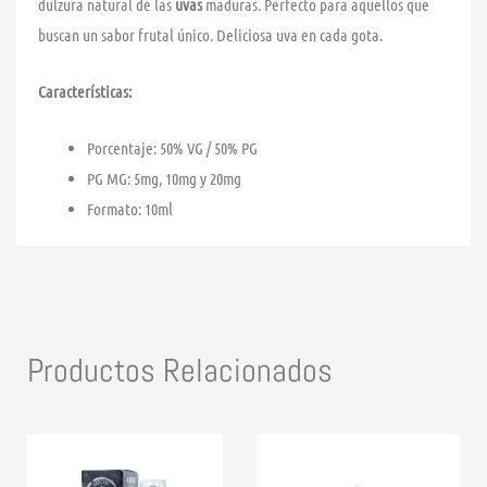
dulzura natural de las
uvas
maduras. Perfecto para aquellos que
buscan un sabor frutal único. Deliciosa uva en cada gota.
Características:
Porcentaje: 50% VG / 50% PG
PG MG: 5mg, 10mg y 20mg
Formato: 10ml
Productos Relacionados
Rango
Rango
Este
Este
de
de
producto
product
precios:
precios: