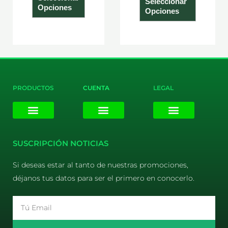
Seleccionar
Opciones
Opciones
PRODUCTOS
CUENTA
LEGAL
E-liquids
Pods Desechables
Mi cuenta
Aviso Legal
Política de Privacidad
Política de Cookies
Terminos y Condiciones
SUSCRIPCIÓN NOTICIAS
Si deseas estar al tanto de nuestras promociones,
déjanos tus datos para ser el primero en conocerlo.
Email