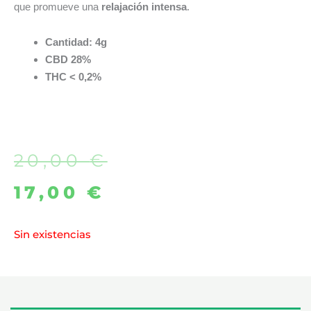
que promueve una
relajación intensa
.
Cantidad: 4g
CBD 28%
THC < 0,2%
20,00
€
El
El
17,00
€
precio
precio
original
actual
Sin existencias
era:
es:
20,00 €.
17,00 €.