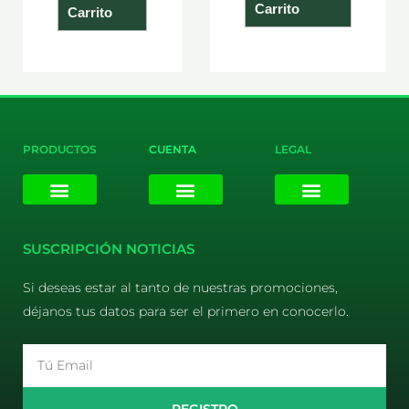
Carrito
Carrito
PRODUCTOS
CUENTA
LEGAL
E-liquids
Pods Desechables
Mi cuenta
Aviso Legal
Política de Privacidad
Política de Cookies
Terminos y Condiciones
SUSCRIPCIÓN NOTICIAS
Si deseas estar al tanto de nuestras promociones,
déjanos tus datos para ser el primero en conocerlo.
Email
REGISTRO