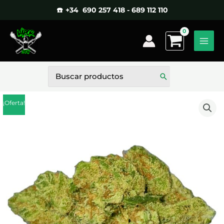
Ir
☎️ +34 690 257 418 - 689 112 110
al
contenido
Buscar
por:
¡Oferta!