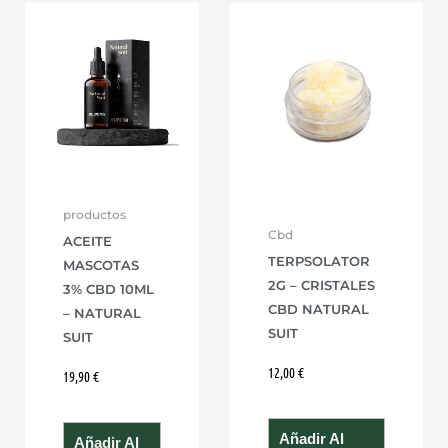
productos
Cbd
ACEITE
TERPSOLATOR
MASCOTAS
2G – CRISTALES
3% CBD 10ML
CBD NATURAL
– NATURAL
SUIT
SUIT
12,00
€
19,90
€
Añadir Al
Añadir Al