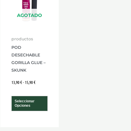
15,90 €
variantes.
Las
AGOTADO
opciones
se
productos
pueden
POD
elegir
DESECHABLE
en
GORILLA GLUE –
la
SKUNK
página
13,90
€
-
15,90
€
de
producto
Seleccionar
Opciones