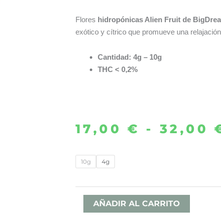
Flores
hidropónicas Alien Fruit de BigDre
exótico y cítrico que promueve una relajación
Cantidad: 4g – 10g
THC < 0,2%
17,00
€
-
32,00
FLOR
10g
4g
ALIEN
FRUIT
HYDRO
AÑADIR AL CARRITO
28%