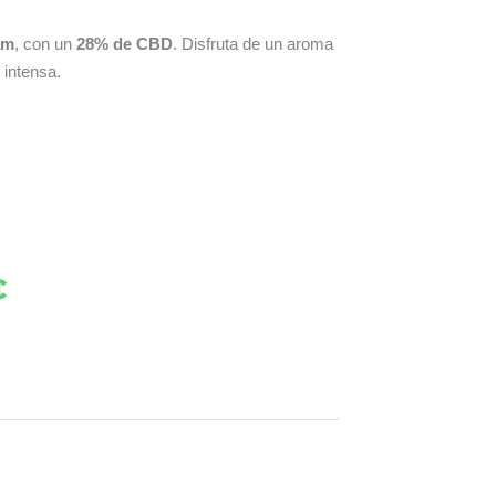
am
, con un
28% de CBD
. Disfruta de un aroma
 intensa.
€
Rango
de
precios:
desde