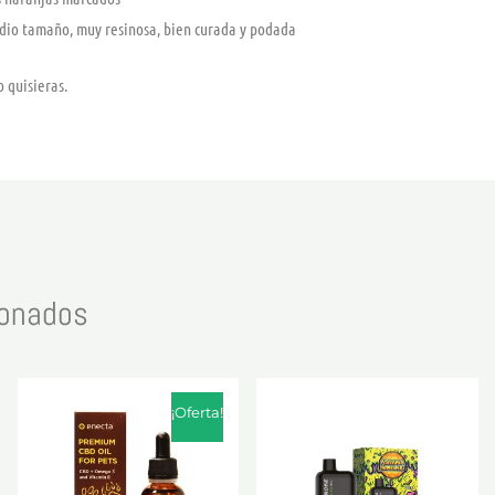
io tamaño, muy resinosa, bien curada y podada
o quisieras.
ionados
El
El
precio
precio
¡Oferta!
original
actual
era:
es:
62,90 €.
55,90 €.