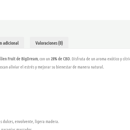
CBD
-
BIG
DREAM
cantidad
n adicional
Valoraciones (0)
Alien Fruit de BigDream
, con un
28% de CBD
. Disfruta de un aroma exótico y cít
scan aliviar el estrés y mejorar su bienestar de manera natural.
tas dulces, envolvente, ligera madera.
os naranjas marcados