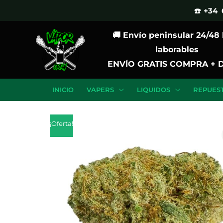
Ir
☎️ +34 
al
🚚 Envío peninsular 24/48
contenido
laborables
ENVÍO GRATIS COMPRA + 
INICIO
VAPERS
LIQUIDOS
REPUES
¡Oferta!