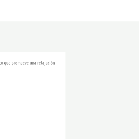
17,00 €
hasta
32,00 €
rico que promueve una relajación