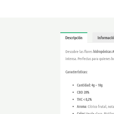
Descripción
Informació
Descubre las flores
hidropónicas 
intensa. Perfectas para quienes bu
Características:
Cantidad: 4g – 10g
CBD 28%
THC < 0,2%
Aroma
: Cítrico frutal, no
Color:
Verde claro. Pistil