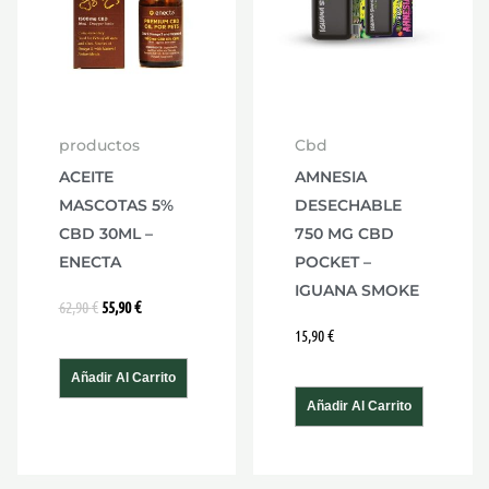
productos
Cbd
ACEITE
AMNESIA
MASCOTAS 5%
DESECHABLE
CBD 30ML –
750 MG CBD
ENECTA
POCKET –
IGUANA SMOKE
62,90
€
55,90
€
15,90
€
Añadir Al Carrito
Añadir Al Carrito