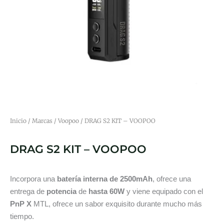
Inicio
/
Marcas
/
Voopoo
/ DRAG S2 KIT – VOOPOO
DRAG S2 KIT – VOOPOO
Incorpora una
batería interna de 2500mAh
, ofrece una
entrega de
potencia
de
hasta 60W
y viene equipado con el
PnP X
MTL, ofrece un sabor exquisito durante mucho más
tiempo.