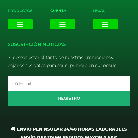
PRODUCTOS
CUENTA
LEGAL
E-liquids
Pods Desechables
Mi cuenta
Aviso Legal
Política de Privacidad
Política de Cookies
Terminos y Condiciones
SUSCRIPCIÓN NOTICIAS
Si deseas estar al tanto de nuestras promociones,
déjanos tus datos para ser el primero en conocerlo.
Email
REGISTRO
🚚 ENVÍO PENINSULAR 24/48 HORAS LABORABLES
ENVÍO GRATIS EN PEDIDOS MAYOR A 50€