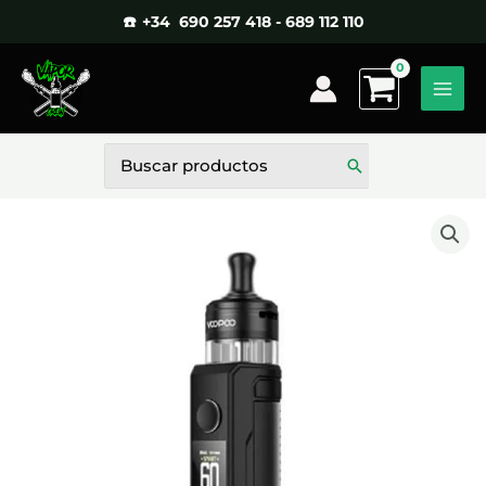
Ir
☎️ +34 690 257 418 - 689 112 110
al
contenido
Buscar
por: