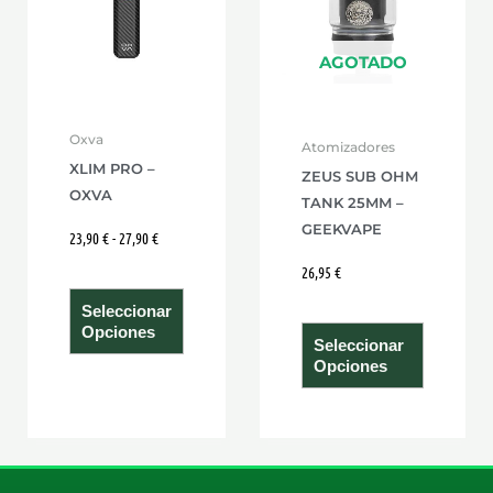
hasta
múltiples
múltiple
27,90 €
variantes.
variante
Las
Las
AGOTADO
opciones
opcione
se
se
Oxva
Atomizadores
pueden
pueden
XLIM PRO –
ZEUS SUB OHM
elegir
elegir
OXVA
TANK 25MM –
en
en
GEEKVAPE
23,90
€
-
27,90
€
la
la
página
página
26,95
€
de
de
Seleccionar
producto
product
Opciones
Seleccionar
Opciones