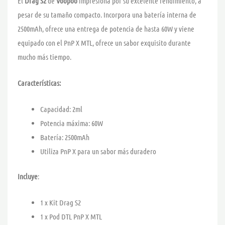
El
Drag S2
de
Voopoo
impresiona por su excelente rendimiento, a
pesar de su tamaño compacto. Incorpora una batería interna de
2500mAh, ofrece una entrega de potencia de hasta 60W y viene
equipado con el PnP X MTL, ofrece un sabor exquisito durante
mucho más tiempo.
Características:
Capacidad: 2ml
Potencia máxima: 60W
Batería: 2500mAh
Utiliza PnP X para un sabor más duradero
Incluye
:
1 x Kit Drag S2
1 x Pod DTL PnP X MTL