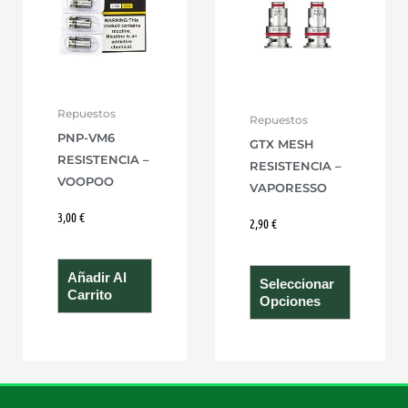
múltiple
variante
Las
opcione
se
Repuestos
Repuestos
pueden
PNP-VM6
GTX MESH
elegir
RESISTENCIA –
RESISTENCIA –
en
VOOPOO
VAPORESSO
la
3,00
€
página
2,90
€
de
product
Añadir Al
Seleccionar
Carrito
Opciones