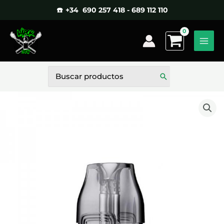
Ir
☎️ +34 690 257 418 - 689 112 110
al
contenido
Buscar
por: