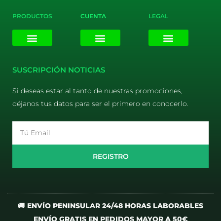
PRODUCTOS
CUENTA
LEGAL
E-liquids
Pods Desechables
Mi cuenta
Aviso Legal
Política de Privacidad
Política de Cookies
Terminos y Condiciones
SUSCRIPCIÓN NOTICIAS
Si deseas estar al tanto de nuestras promociones,
déjanos tus datos para ser el primero en conocerlo.
Email
REGISTRO
🚚 ENVÍO PENINSULAR 24/48 HORAS LABORABLES
ENVÍO GRATIS EN PEDIDOS MAYOR A 50€