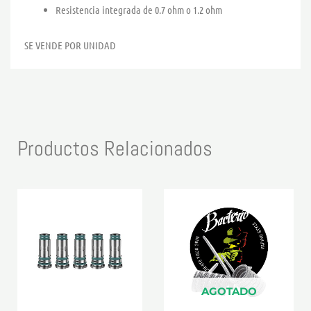
Resistencia integrada de 0.7 ohm o 1.2 ohm
SE VENDE POR UNIDAD
Productos Relacionados
Este
producto
tiene
múltiples
variantes.
Las
AGOTADO
opciones