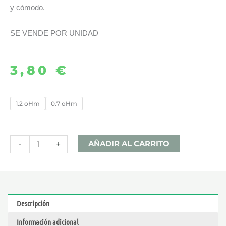
y cómodo.
SE VENDE POR UNIDAD
3,80
€
CARTUCHO
1.2 oHm
0.7 oHm
VMATE
V2
POD
-
+
AÑADIR AL CARRITO
2ML
–
VOOPOO
cantidad
Descripción
Información adicional