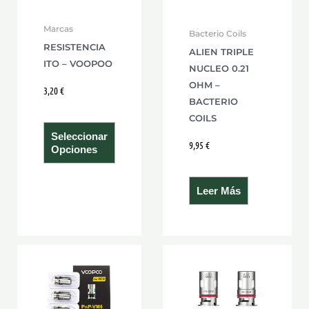
se
Marcas
Bacterio Coils
pueden
RESISTENCIA
ALIEN TRIPLE
elegir
ITO – VOOPOO
NUCLEO 0.21
en
OHM –
3,20
€
la
BACTERIO
página
COILS
de
Seleccionar
9,95
€
producto
Opciones
Leer Más
Este
product
tiene