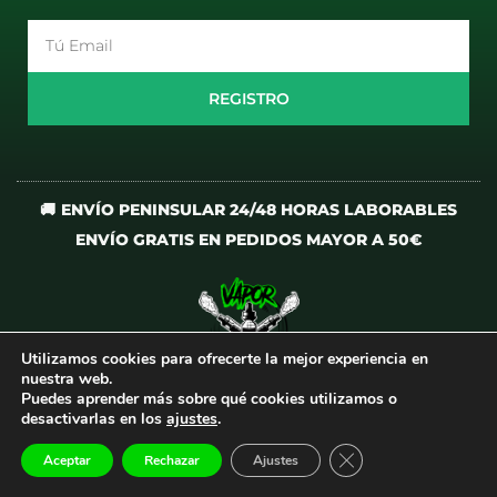
Email
REGISTRO
🚚 ENVÍO PENINSULAR 24/48 HORAS LABORABLES
ENVÍO GRATIS EN PEDIDOS MAYOR A 50€
Utilizamos cookies para ofrecerte la mejor experiencia en
I
T
nuestra web.
n
i
Puedes aprender más sobre qué cookies utilizamos o
desactivarlas en los
ajustes
.
s
k
t
t
CERRAR EL BANNER
Aceptar
Rechazar
Ajustes
Todos los derechos reservados
©
VaporCrew
a
o
g
k