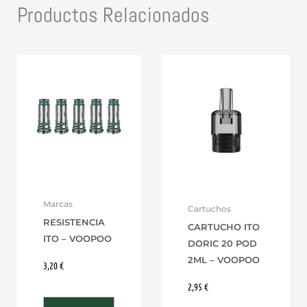
Productos Relacionados
Este
producto
tiene
múltiples
variantes.
Las
opciones
se
Marcas
Cartuchos
pueden
RESISTENCIA
CARTUCHO ITO
elegir
ITO – VOOPOO
DORIC 20 POD
en
2ML – VOOPOO
3,20
€
la
página
2,95
€
de