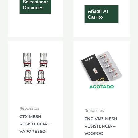
Seleccionar
producto
Opciones
Añadir Al
Carrito
Este
producto
tiene
múltiples
variantes.
Las
AGOTADO
opciones
se
Repuestos
Repuestos
pueden
GTX MESH
PNP-VM3 MESH
elegir
RESISTENCIA –
RESISTENCIA –
en
VAPORESSO
VOOPOO
la