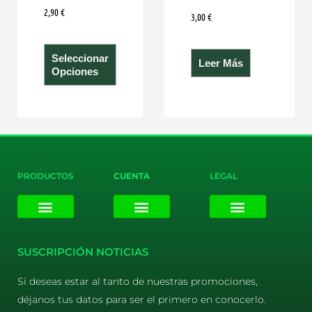
2,90
€
página
3,00
€
de
producto
Seleccionar
Leer Más
Opciones
PRODUCTOS
CUENTA
LEGAL
E-liquids
Pods Desechables
Mi cuenta
Aviso Legal
Política de Privacidad
Política de Cookies
Terminos y Condiciones
SUSCRIPCIÓN NOTICIAS
Si deseas estar al tanto de nuestras promociones,
déjanos tus datos para ser el primero en conocerlo.