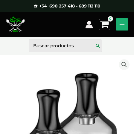
Ir
☎️ +34 690 257 418 - 689 112 110
al
contenido
Buscar
por: