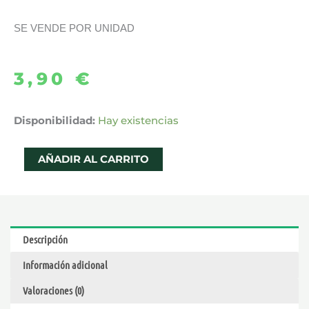
SE VENDE POR UNIDAD
3,90
€
CARTUCHO
Disponibilidad:
Hay existencias
PNP
MTL
AÑADIR AL CARRITO
POD
2ML
–
VOOPOO
Descripción
cantidad
Información adicional
Valoraciones (0)