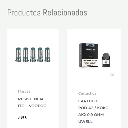
Productos Relacionados
Este
producto
tiene
múltiples
variantes.
Las
opciones
se
Marcas
Cartuchos
pueden
RESISTENCIA
CARTUCHO
elegir
ITO – VOOPOO
POD A2 / KOKO
en
AK2 0.9 OHM –
3,20
€
la
UWELL
página