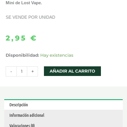
Mini de Lost Vape.
SE VENDE POR UNIDAD
2,95
€
CARTUCHO
Disponibilidad:
Hay existencias
ORION
MINI
-
+
AÑADIR AL CARRITO
POD
-
LOST
VAPE
Descripción
cantidad
Información adicional
Valoraciones (0)