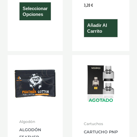
3,20
€
de
Seleccionar
producto
Opciones
Añadir Al
Carrito
AGOTADO
Algodón
Cartuchos
ALGODÓN
CARTUCHO PNP
FEATHER