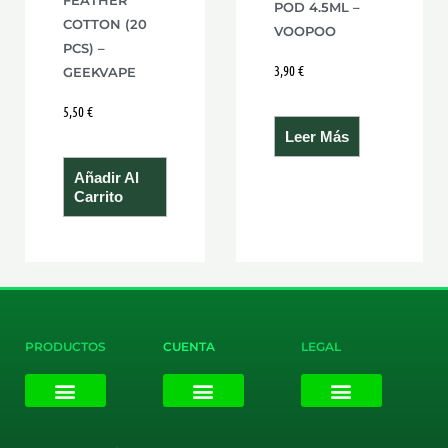
POD 4.5ML –
COTTON (20
VOOPOO
PCS) –
3,90
€
GEEKVAPE
5,50
€
Leer Más
Añadir Al
Carrito
PRODUCTOS
CUENTA
LEGAL
E-liquids
Pods Desechables
Mi cuenta
Aviso Legal
Política de Privacidad
Política de Cookies
Terminos y Condiciones