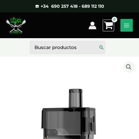
Ir
☎️ +34 690 257 418 - 689 112 110
al
contenido
Buscar
por: