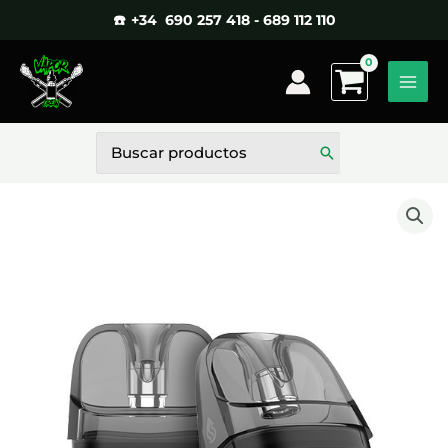
Ir
☎️ +34 690 257 418 - 689 112 110
al
contenido
Buscar
por: