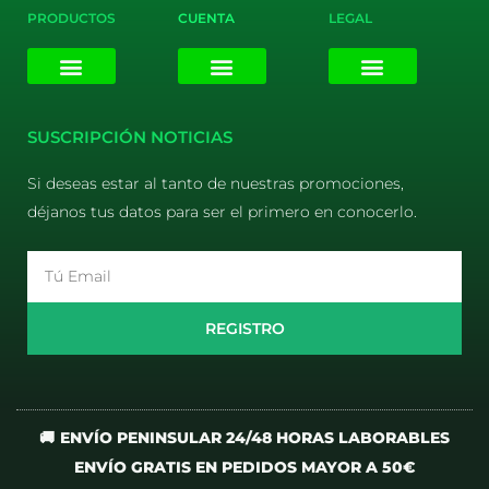
PRODUCTOS
CUENTA
LEGAL
E-liquids
Pods Desechables
Mi cuenta
Aviso Legal
Política de Privacidad
Política de Cookies
Terminos y Condiciones
SUSCRIPCIÓN NOTICIAS
Si deseas estar al tanto de nuestras promociones,
déjanos tus datos para ser el primero en conocerlo.
Email
REGISTRO
🚚 ENVÍO PENINSULAR 24/48 HORAS LABORABLES
ENVÍO GRATIS EN PEDIDOS MAYOR A 50€