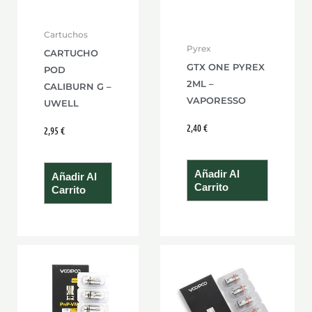
Cartuchos
Pyrex
CARTUCHO
GTX ONE PYREX
POD
2ML –
CALIBURN G –
VAPORESSO
UWELL
2,40
€
2,95
€
Añadir Al
Añadir Al
Carrito
Carrito