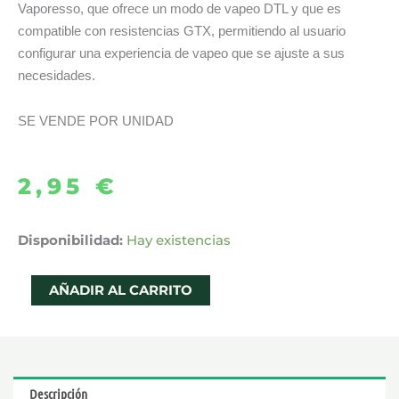
Vaporesso, que ofrece un modo de vapeo DTL y que es
compatible con resistencias GTX, permitiendo al usuario
configurar una experiencia de vapeo que se ajuste a sus
necesidades.
SE VENDE POR UNIDAD
2,95
€
CARTUCHO
Disponibilidad:
Hay existencias
DTL
LUXE
AÑADIR AL CARRITO
XR
5ML
-
VAPORESSO
Descripción