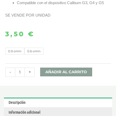
Compatible con el dispositivo Caliburn G3, G4 y G5
SE VENDE POR UNIDAD
3,50
€
CARTUCHO
0.9 oHm
0.6 oHm
CALIBURN
G3
-
-
+
AÑADIR AL CARRITO
UWELL
cantidad
Descripción
Información adicional