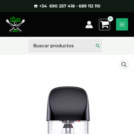
Ir
☎️ +34 690 257 418 - 689 112 110
al
contenido
Buscar
por: