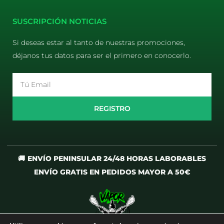
E-liquids
Pods Desechables
Mi cuenta
Aviso Legal
Política de Privacidad
Política de Cookies
Terminos y Condiciones
SUSCRIPCIÓN NOTICIAS
Si deseas estar al tanto de nuestras promociones,
déjanos tus datos para ser el primero en conocerlo.
Email
REGISTRO
🚚 ENVÍO PENINSULAR 24/48 HORAS LABORABLES
ENVÍO GRATIS EN PEDIDOS MAYOR A 50€