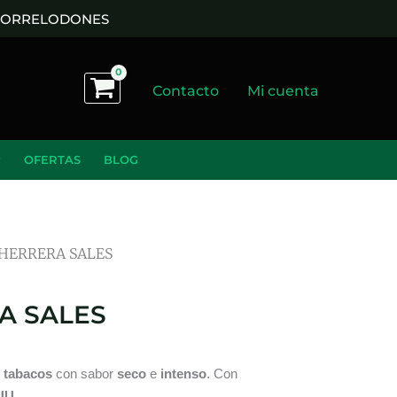
 TORRELODONES
Contacto
Mi cuenta
OFERTAS
BLOG
 HERRERA SALES
A SALES
 tabacos
con sabor
seco
e
intenso
. Con
.UU
.