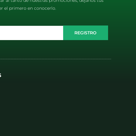
tar al tanto de nuestras promociones, déjanos tus
er el primero en conocerlo.
REGISTRO
S