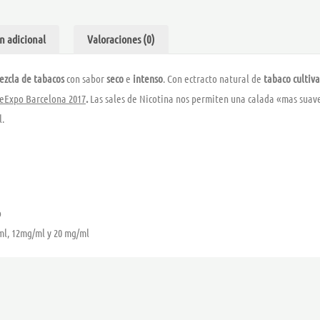
7
n adicional
Valoraciones (0)
ezcla de tabacos
con sabor
seco
e
intenso
. Con ectracto natural de
tabaco cultiv
peExpo Barcelona 2017
.
Las sales de Nicotina nos permiten una calada «mas suave
l.
o
ml, 12mg/ml y 20 mg/ml