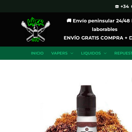
Ir
☎️ +34 
al
🚚 Envío peninsular 24/48
contenido
laborables
ENVÍO GRATIS COMPRA + 
INICIO
VAPERS
LIQUIDOS
REPUES