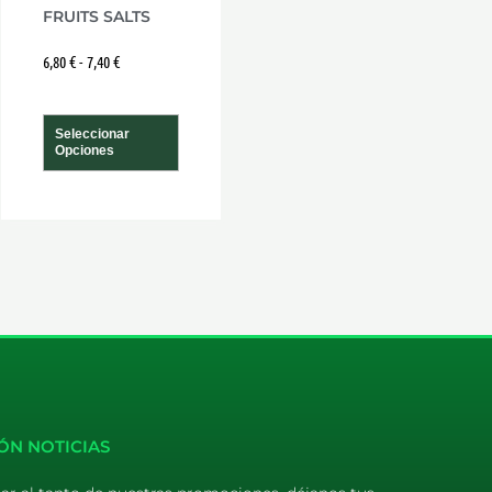
a
página
FRUITS SALTS
de
6,80
€
-
7,40
€
cto
producto
Seleccionar
Opciones
ÓN NOTICIAS