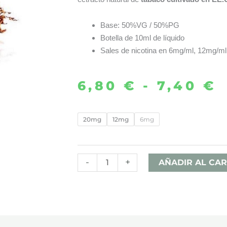
Base: 50%VG / 50%PG
Botella de 10ml de líquido
Sales de nicotina en 6mg/ml, 12mg/ml
6,80
€
-
7,40
€
R
d
BOJ
20mg
12mg
6mg
10ML
p
–
d
HERRERA
-
+
AÑADIR AL CAR
SALES
6
cantidad
h