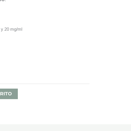
 y 20 mg/ml
ango
e
recios:
esde
RITO
,80 €
asta