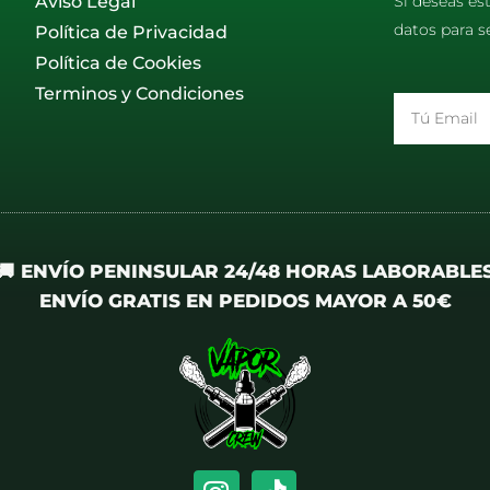
Aviso Legal
Si deseas es
datos para s
Política de Privacidad
Política de Cookies
Terminos y Condiciones
Email
🚚 ENVÍO PENINSULAR 24/48 HORAS LABORABLE
ENVÍO GRATIS EN PEDIDOS MAYOR A 50€
I
T