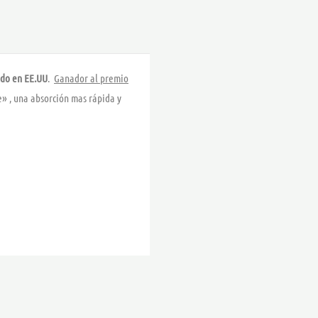
,40 €
ado en EE.UU
.
Ganador al premio
» , una absorción mas rápida y