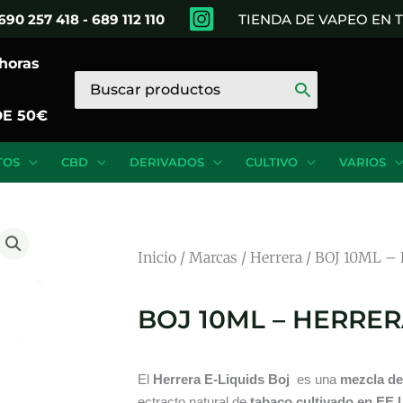
690 257 418 - 689 112 110
TIENDA DE VAPEO EN
 horas
Buscar
por:
DE 50€
TOS
CBD
DERIVADOS
CULTIVO
VARIOS
Inicio
/
Marcas
/
Herrera
/ BOJ 10ML –
BOJ 10ML – HERRER
El
Herrera E-Liquids Boj
es una
mezcla de
ectracto natural de
tabaco cultivado en EE