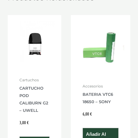
Cartuchos
Accesorios
CARTUCHO
BATERIA VTC6
POD
18650 – SONY
CALIBURN G2
– UWELL
6,00
€
3,00
€
Añadir Al