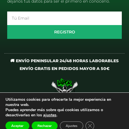
déjanos tus datos para ser el primero en conocerlo.
Email
REGISTRO
🚚 ENVÍO PENINSULAR 24/48 HORAS LABORABLES
ENVÍO GRATIS EN PEDIDOS MAYOR A 50€
Utilizamos cookies para ofrecerte la mejor experiencia en
I
T
nuestra web.
n
i
Puedes aprender más sobre qué cookies utilizamos o
desactivarlas en los
ajustes
.
s
k
t
t
CERRAR EL BANNER
Aceptar
Rechazar
Ajustes
Todos los derechos reservados
©
VaporCrew
a
o