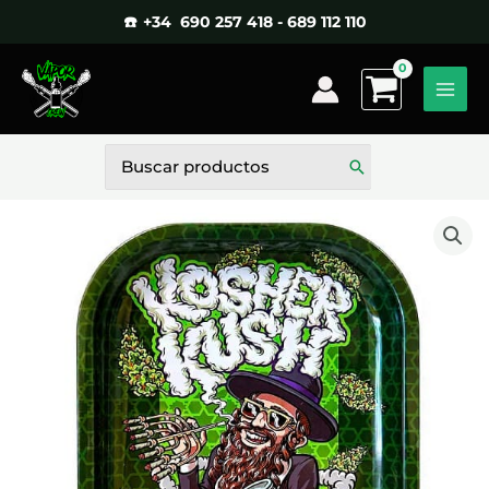
Ir
☎️ +34 690 257 418 - 689 112 110
al
contenido
Buscar
por: