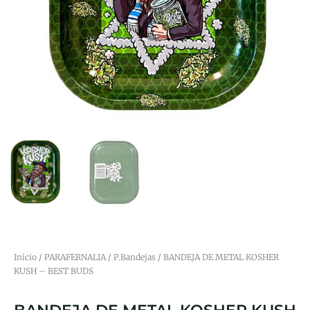
Inicio
/
PARAFERNALIA
/
P.Bandejas
/ BANDEJA DE METAL KOSHER
KUSH – BEST BUDS