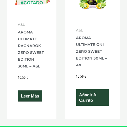
AGOTADO
A&L
A&L
AROMA
AROMA
ULTIMATE
ULTIMATE ONI
RAGNAROK
ZERO SWEET
ZERO SWEET
EDITION 30ML –
EDITION
A&L
30ML – A&L
10,50
€
10,50
€
Añadir Al
Leer Más
Carrito