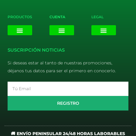
PRODUCTOS
CUENTA
LEGAL
E-liquids
Pods Desechables
Mi cuenta
Aviso Legal
Política de Privacidad
Política de Cookies
Terminos y Condiciones
SUSCRIPCIÓN NOTICIAS
Si deseas estar al tanto de nuestras promociones,
déjanos tus datos para ser el primero en conocerlo.
Email
REGISTRO
🚚 ENVÍO PENINSULAR 24/48 HORAS LABORABLES