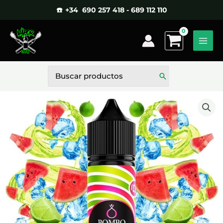
Ir
☎️ +34 690 257 418 - 689 112 110
al
contenido
Buscar
por: