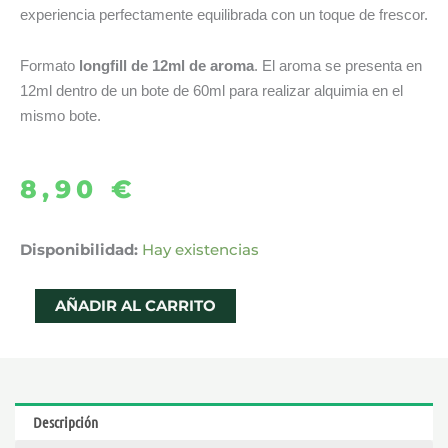
experiencia perfectamente equilibrada con un toque de frescor.
Formato
longfill de 12ml de aroma
. El aroma se presenta en
12ml dentro de un bote de 60ml para realizar alquimia en el
mismo bote.
8,90
€
AROMA
Disponibilidad:
Hay existencias
WATERMELON
LIME
AÑADIR AL CARRITO
ICE
12ML
LONGFILL
–
Descripción
BOMBO