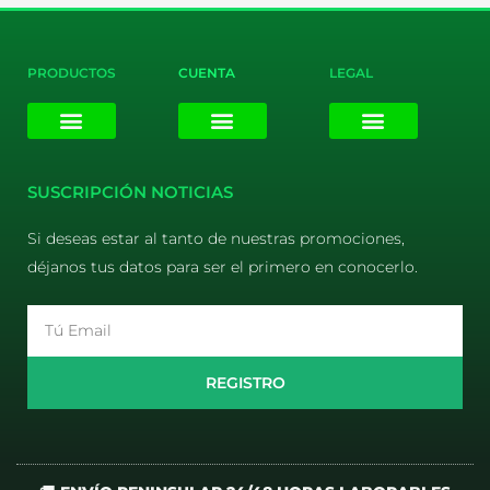
PRODUCTOS
CUENTA
LEGAL
E-liquids
Pods Desechables
Mi cuenta
Aviso Legal
Política de Privacidad
Política de Cookies
Terminos y Condiciones
SUSCRIPCIÓN NOTICIAS
Si deseas estar al tanto de nuestras promociones,
déjanos tus datos para ser el primero en conocerlo.
Email
REGISTRO