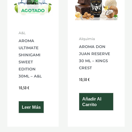
AGOTADO
A&L
Alquimia
AROMA
AROMA DON
ULTIMATE
JUAN RESERVE
SHINIGAMI
30 ML – KINGS
SWEET
CREST
EDITION
30ML – A&L
10,50
€
10,50
€
Añadir Al
Carrito
Leer Más