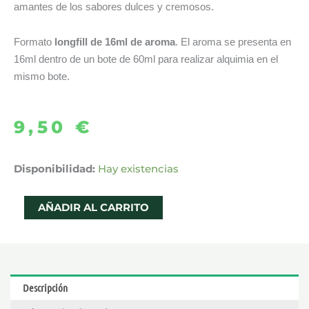
amantes de los sabores dulces y cremosos.
Formato
longfill de 16ml de aroma
. El aroma se presenta en
16ml dentro de un bote de 60ml para realizar alquimia en el
mismo bote.
9,50
€
AROMA
Disponibilidad:
Hay existencias
VANILLA
CUSTARD
AÑADIR AL CARRITO
16ML
LONGFILL
–
DRIFTER
Descripción
DESSERTS