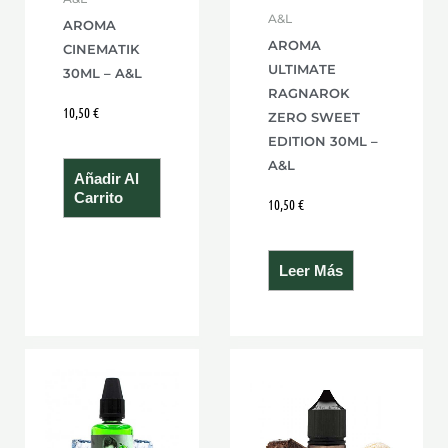
A&L
AROMA
AROMA
CINEMATIK
ULTIMATE
30ML – A&L
RAGNAROK
10,50
€
ZERO SWEET
EDITION 30ML –
A&L
Añadir Al
Carrito
10,50
€
Leer Más