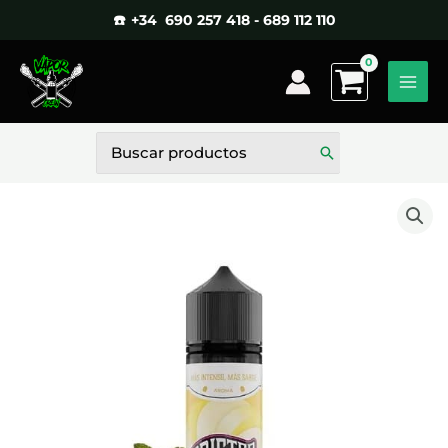
Ir
☎️ +34 690 257 418 - 689 112 110
al
contenido
Buscar
por: