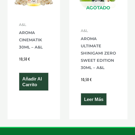
AGOTADO
A&L
A&L
AROMA
AROMA
CINEMATIK
ULTIMATE
30ML – A&L
SHINIGAMI ZERO
10,50
€
SWEET EDITION
30ML – A&L
Añadir Al
10,50
€
Carrito
Leer Más