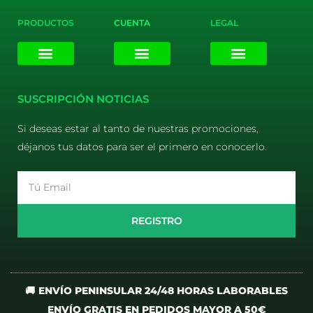
PRODUCTOS
CUENTA
LEGAL
E-liquids
Pods Desechables
Mi cuenta
Aviso Legal
Política de Privacidad
Política de Cookies
Terminos y Condiciones
SUSCRIPCIÓN NOTICIAS
Si deseas estar al tanto de nuestras promociones,
déjanos tus datos para ser el primero en conocerlo.
Email
REGISTRO
🚚 ENVÍO PENINSULAR 24/48 HORAS LABORABLES
ENVÍO GRATIS EN PEDIDOS MAYOR A 50€