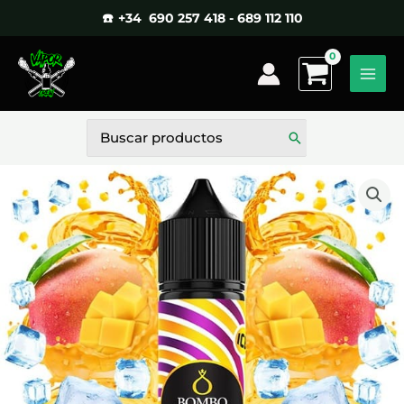
Ir
☎️ +34 690 257 418 - 689 112 110
al
contenido
Buscar
por: