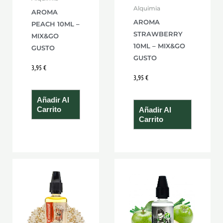
Alquimia
AROMA
AROMA
PEACH 10ML –
STRAWBERRY
MIX&GO
10ML – MIX&GO
GUSTO
GUSTO
3,95
€
3,95
€
Añadir Al
Carrito
Añadir Al
Carrito