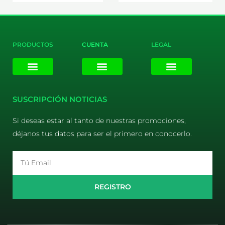
PRODUCTOS
CUENTA
LEGAL
E-liquids
Pods Desechables
Mi cuenta
Aviso Legal
Política de Privacidad
Política de Cookies
Terminos y Condiciones
SUSCRIPCIÓN NOTICIAS
Si deseas estar al tanto de nuestras promociones,
déjanos tus datos para ser el primero en conocerlo.
Email
REGISTRO