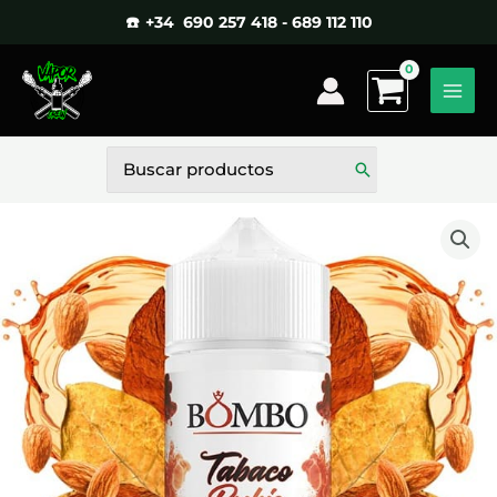
Ir
☎️ +34 690 257 418 - 689 112 110
al
contenido
Buscar
por: