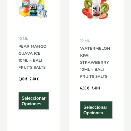
hasta
hasta
múltiples
múltiple
7,40 €
7,40 €
variantes.
variante
Las
Las
opciones
opcione
se
se
10 ML
10 ML
pueden
pueden
PEAR MANGO
WATERMELON
elegir
elegir
GUAVA ICE
KIWI
en
en
10ML – BALI
STRAWBERRY
la
la
FRUITS SALTS
10ML – BALI
página
página
FRUITS SALTS
6,80
€
-
7,40
€
de
de
6,80
€
-
7,40
€
producto
product
Seleccionar
Opciones
Seleccionar
Opciones